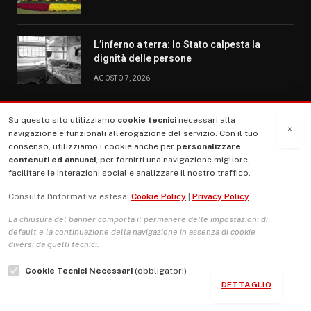
L’inferno a terra: lo Stato calpesta la
dignità delle persone
AGOSTO 7, 2026
Su questo sito utilizziamo
cookie tecnici
necessari alla
MENU
×
navigazione e funzionali all'erogazione del servizio. Con il tuo
consenso, utilizziamo i cookie anche per
personalizzare
contenuti ed annunci
, per fornirti una navigazione migliore,
La Nostra Storia
facilitare le interazioni social e analizzare il nostro traffico.
La governance del sito giornale TUTTI Europa ventitrenta
Consulta l'informativa estesa:
Cookie Policy
|
Privacy Policy
Comitato promotore
La chiusura del banner comporta il permanere delle impostazioni di
Le Copertine
default e la continuazione della navigazione in assenza di cookie
diversi da quelli tecnici.
L’Associazione
Cookie Tecnici Necessari
(obbligatori)
Indirizzo Socio Politico Culturale
DETTAGLIO
Cambio di passo