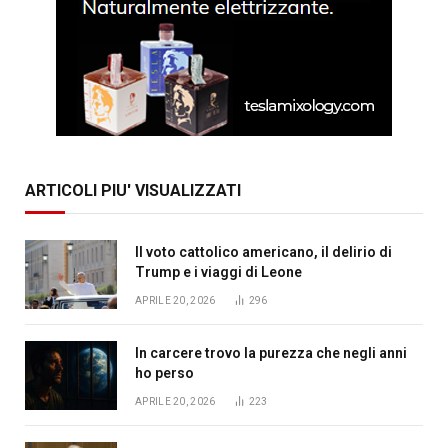
ARTICOLI PIU' VISUALIZZATI
Il voto cattolico americano, il delirio di
Trump e i viaggi di Leone
APRILE 20, 2026
296
In carcere trovo la purezza che negli anni
ho perso
APRILE 20, 2026
223