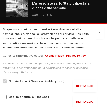
L’inferno a terra: lo Stato calpesta la
dignità delle persone
AGOSTO 7, 2026
Su questo sito utilizziamo
cookie tecnici
necessari alla
MENU
×
navigazione e funzionali all'erogazione del servizio. Con il tuo
consenso, utilizziamo i cookie anche per
personalizzare
contenuti ed annunci
, per fornirti una navigazione migliore,
La Nostra Storia
facilitare le interazioni social e analizzare il nostro traffico.
La governance del sito giornale TUTTI Europa ventitrenta
Consulta l'informativa estesa:
Cookie Policy
|
Privacy Policy
Comitato promotore
La chiusura del banner comporta il permanere delle impostazioni di
Le Copertine
default e la continuazione della navigazione in assenza di cookie
diversi da quelli tecnici.
L’Associazione
Cookie Tecnici Necessari
(obbligatori)
Indirizzo Socio Politico Culturale
DETTAGLIO
Cambio di passo
Cookie Analitici e Funzionali
Guida per le autrici e gli autori
DETTAGLIO
Contatti