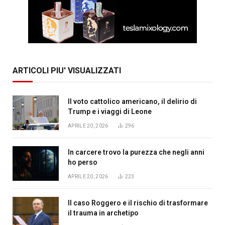
ARTICOLI PIU' VISUALIZZATI
Il voto cattolico americano, il delirio di
Trump e i viaggi di Leone
APRILE 20, 2026
296
In carcere trovo la purezza che negli anni
ho perso
APRILE 20, 2026
223
Il caso Roggero e il rischio di trasformare
il trauma in archetipo