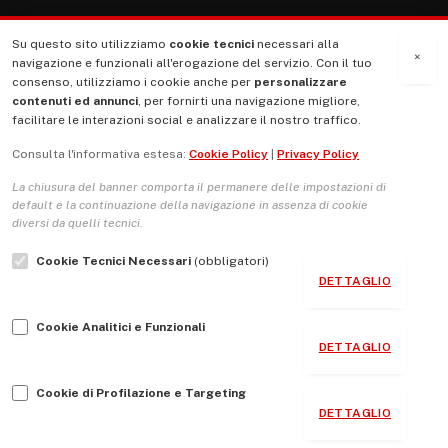
Su questo sito utilizziamo
cookie tecnici
necessari alla
MENU
×
navigazione e funzionali all'erogazione del servizio. Con il tuo
consenso, utilizziamo i cookie anche per
personalizzare
contenuti ed annunci
, per fornirti una navigazione migliore,
La Nostra Storia
facilitare le interazioni social e analizzare il nostro traffico.
La governance del sito giornale TUTTI Europa ventitrenta
Consulta l'informativa estesa:
Cookie Policy
|
Privacy Policy
Comitato promotore
La chiusura del banner comporta il permanere delle impostazioni di
Le Copertine
default e la continuazione della navigazione in assenza di cookie
diversi da quelli tecnici.
L’Associazione
Cookie Tecnici Necessari
(obbligatori)
Indirizzo Socio Politico Culturale
DETTAGLIO
Cambio di passo
Cookie Analitici e Funzionali
Guida per le autrici e gli autori
DETTAGLIO
Contatti
Cookie di Profilazione e Targeting
DETTAGLIO