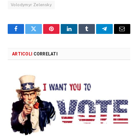
Volodymyr Zelensky
Facebook
X
Pinterest
LinkedIn
Tumblr
Telegram
Email
ARTICOLI
CORRELATI