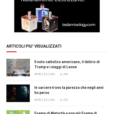
ARTICOLI PIU' VISUALIZZATI
Il voto cattolico americano, il delirio di
Trump e i viaggi di Leone
APRILE 20, 2026
296
In carcere trovo la purezza che negli anni
ho perso
APRILE 20, 2026
222
Esame di Maturità e non più Esame di