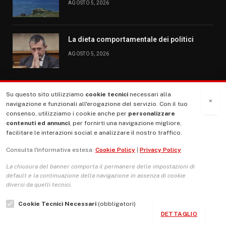
AGOSTO 5, 2026
La dieta comportamentale dei politici
AGOSTO 5, 2026
Su questo sito utilizziamo
cookie tecnici
necessari alla
MENU
×
navigazione e funzionali all'erogazione del servizio. Con il tuo
consenso, utilizziamo i cookie anche per
personalizzare
contenuti ed annunci
, per fornirti una navigazione migliore,
La Nostra Storia
facilitare le interazioni social e analizzare il nostro traffico.
La governance del sito giornale TUTTI Europa ventitrenta
Consulta l'informativa estesa:
Cookie Policy
|
Privacy Policy
Comitato promotore
La chiusura del banner comporta il permanere delle impostazioni di
Le Copertine
default e la continuazione della navigazione in assenza di cookie
diversi da quelli tecnici.
L’Associazione
Cookie Tecnici Necessari
(obbligatori)
Indirizzo Socio Politico Culturale
DETTAGLIO
Cambio di passo