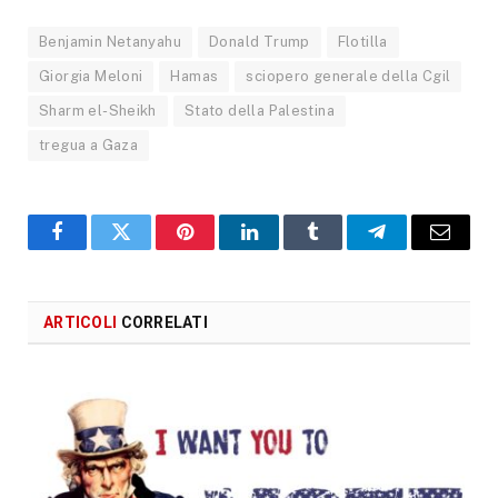
Benjamin Netanyahu
Donald Trump
Flotilla
Giorgia Meloni
Hamas
sciopero generale della Cgil
Sharm el-Sheikh
Stato della Palestina
tregua a Gaza
Facebook
X
Pinterest
LinkedIn
Tumblr
Telegram
Email
ARTICOLI
CORRELATI