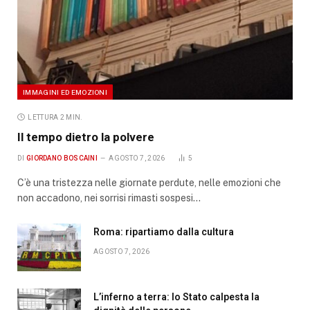
IMMAGINI ED EMOZIONI
LETTURA 2 MIN.
Il tempo dietro la polvere
DI
GIORDANO BOSCAINI
AGOSTO 7, 2026
5
C’è una tristezza nelle giornate perdute, nelle emozioni che
non accadono, nei sorrisi rimasti sospesi…
Roma: ripartiamo dalla cultura
AGOSTO 7, 2026
L’inferno a terra: lo Stato calpesta la