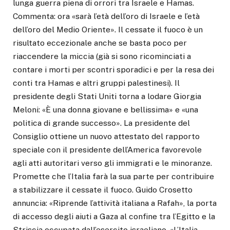
lunga guerra piena di orrori tra Israele e Hamas.
Commenta: ora «sarà l’età dell’oro di Israele e l’età
dell’oro del Medio Oriente». Il cessate il fuoco è un
risultato eccezionale anche se basta poco per
riaccendere la miccia (già si sono ricominciati a
contare i morti per scontri sporadici e per la resa dei
conti tra Hamas e altri gruppi palestinesi). Il
presidente degli Stati Uniti torna a lodare Giorgia
Meloni: «È una donna giovane e bellissima» e «una
politica di grande successo». La presidente del
Consiglio ottiene un nuovo attestato del rapporto
speciale con il presidente dell’America favorevole
agli atti autoritari verso gli immigrati e le minoranze.
Promette che l’Italia farà la sua parte per contribuire
a stabilizzare il cessate il fuoco. Guido Crosetto
annuncia: «Riprende l’attività italiana a Rafah», la porta
di accesso degli aiuti a Gaza al confine tra l’Egitto e la
Striscia occupata dall’esercito israeliano. «L’Italia