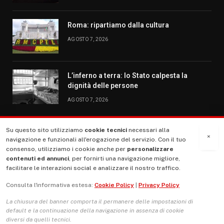
Roma: ripartiamo dalla cultura
AGOSTO 7, 2026
L’inferno a terra: lo Stato calpesta la
dignità delle persone
AGOSTO 7, 2026
Su questo sito utilizziamo
cookie tecnici
necessari alla
MENU
×
navigazione e funzionali all'erogazione del servizio. Con il tuo
consenso, utilizziamo i cookie anche per
personalizzare
contenuti ed annunci
, per fornirti una navigazione migliore,
La Nostra Storia
facilitare le interazioni social e analizzare il nostro traffico.
La governance del sito giornale TUTTI Europa ventitrenta
Consulta l'informativa estesa:
Cookie Policy
|
Privacy Policy
Comitato promotore
La chiusura del banner comporta il permanere delle impostazioni di
Le Copertine
default e la continuazione della navigazione in assenza di cookie
diversi da quelli tecnici.