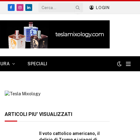
LOGIN
Facebook
Instagram
LinkedIn
TURA
SPECIALI
ARTICOLI PIU' VISUALIZZATI
Il voto cattolico americano, il
delirio di Trump e i viaggi di