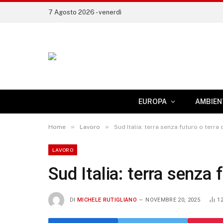
7 Agosto 2026 - venerdì
EUROPA
AMBIEN
»
»
Home
Lavoro
Sud Italia: terra senza futuro o terra 
LAVORO
Sud Italia: terra senza 
DI
MICHELE RUTIGLIANO
NOVEMBRE 20, 2025
1