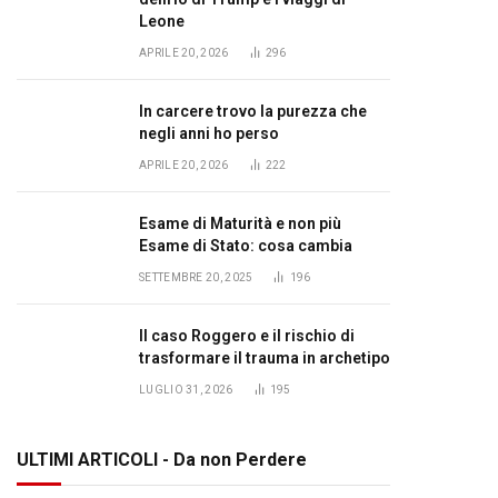
Leone
APRILE 20, 2026
296
In carcere trovo la purezza che
negli anni ho perso
APRILE 20, 2026
222
Esame di Maturità e non più
Esame di Stato: cosa cambia
SETTEMBRE 20, 2025
196
Il caso Roggero e il rischio di
trasformare il trauma in archetipo
LUGLIO 31, 2026
195
ULTIMI ARTICOLI - Da non Perdere