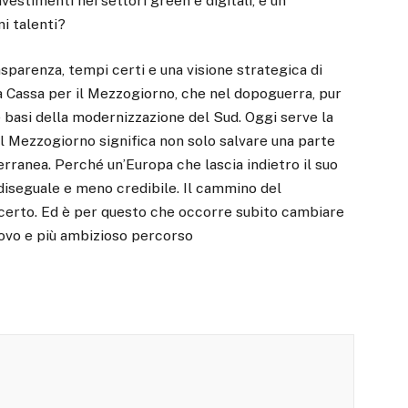
nvestimenti nei settori green e digitali, e un
i talenti?
parenza, tempi certi e una visione strategica di
 Cassa per il Mezzogiorno, che nel dopoguerra, pur
e basi della modernizzazione del Sud. Oggi serve la
l Mezzogiorno significa non solo salvare una parte
terranea. Perché un’Europa che lascia indietro il suo
ù diseguale e meno credibile. Il cammino del
certo. Ed è per questo che occorre subito cambiare
nuovo e più ambizioso percorso