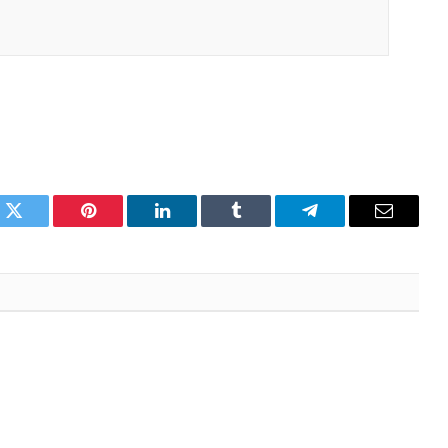
k
X
Pinterest
LinkedIn
Tumblr
Telegram
Email