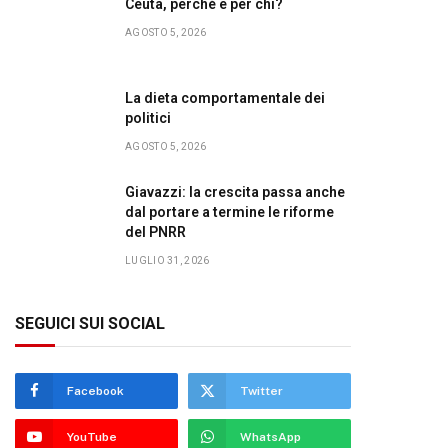
Ceuta, perché e per chi?
AGOSTO 5, 2026
La dieta comportamentale dei
politici
AGOSTO 5, 2026
Giavazzi: la crescita passa anche
dal portare a termine le riforme
del PNRR
LUGLIO 31, 2026
SEGUICI SUI SOCIAL
Facebook
Twitter
YouTube
WhatsApp