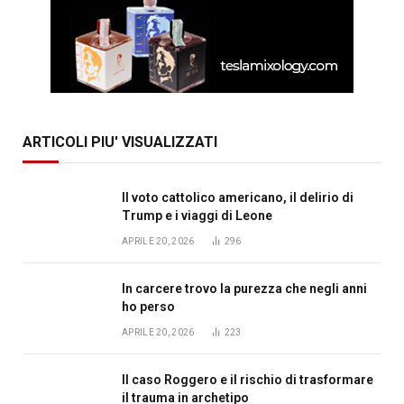
ARTICOLI PIU' VISUALIZZATI
Il voto cattolico americano, il delirio di
Trump e i viaggi di Leone
APRILE 20, 2026
296
In carcere trovo la purezza che negli anni
ho perso
APRILE 20, 2026
223
Il caso Roggero e il rischio di trasformare
il trauma in archetipo