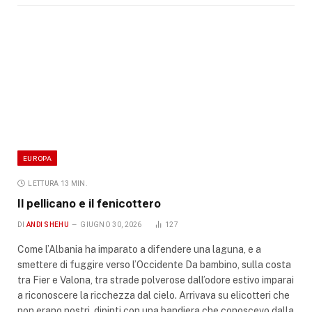
EUROPA
LETTURA 13 MIN.
Il pellicano e il fenicottero
DI
ANDI SHEHU
GIUGNO 30, 2026
127
Come l’Albania ha imparato a difendere una laguna, e a
smettere di fuggire verso l’Occidente Da bambino, sulla costa
tra Fier e Valona, tra strade polverose dall’odore estivo imparai
a riconoscere la ricchezza dal cielo. Arrivava su elicotteri che
non erano nostri, dipinti con una bandiera che conoscevo dalla