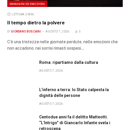
IMMAGINI ED EMOZIONI
LETTURA 2 MIN.
Il tempo dietro la polvere
DI
GIORDANO BOSCAINI
AGOSTO 7, 2026
5
C’è una tristezza nelle giornate perdute, nelle emozioni che
non accadono, nei sorrisi rimasti sospesi…
Roma: ripartiamo dalla cultura
AGOSTO 7, 2026
L’inferno a terra: lo Stato calpesta la
dignità delle persone
AGOSTO 7, 2026
Centodue anni fa il delitto Matteotti.
“L’Intrigo” di Giancarlo Infante svela i
retroscena