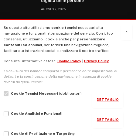
dignità delle persone
AGOSTO 7, 2026
Su questo sito utilizziamo
cookie tecnici
necessari alla
MENU
×
navigazione e funzionali all'erogazione del servizio. Con il tuo
consenso, utilizziamo i cookie anche per
personalizzare
contenuti ed annunci
, per fornirti una navigazione migliore,
La Nostra Storia
facilitare le interazioni social e analizzare il nostro traffico.
La governance del sito giornale TUTTI Europa ventitrenta
Consulta l'informativa estesa:
Cookie Policy
|
Privacy Policy
Comitato promotore
La chiusura del banner comporta il permanere delle impostazioni di
Le Copertine
default e la continuazione della navigazione in assenza di cookie
diversi da quelli tecnici.
L’Associazione
Cookie Tecnici Necessari
(obbligatori)
Indirizzo Socio Politico Culturale
DETTAGLIO
Cambio di passo
Cookie Analitici e Funzionali
Guida per le autrici e gli autori
DETTAGLIO
Contatti
Cookie di Profilazione e Targeting