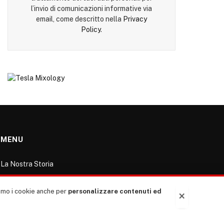
l’invio di comunicazioni informative via
email, come descritto nella
Privacy
Policy
.
MENU
La Nostra Storia
La governance del sito giornale TUTTI Europa
ventitrenta
ziamo i cookie anche per
personalizzare contenuti ed
×
Comitato promotore
Le Copertine