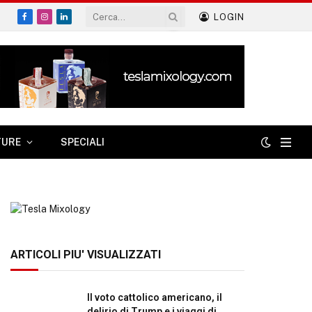
LOGIN
Facebook
Instagram
LinkedIn
TURE
SPECIALI
ARTICOLI PIU' VISUALIZZATI
Il voto cattolico americano, il
delirio di Trump e i viaggi di