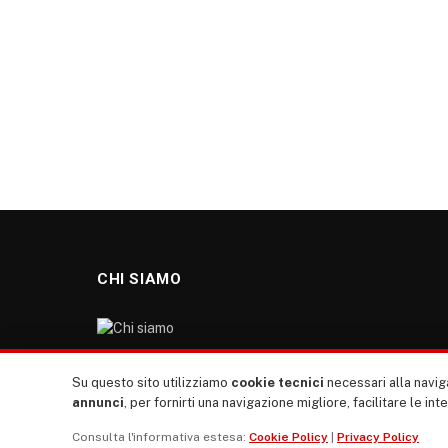
CHI SIAMO
“TUTTI europa ventitrenta” non nasce dal nulla. Il
Su questo sito utilizziamo
cookie tecnici
necessari alla naviga
nostro sito giornale è l’erede di “TUTTI”: giornale
annunci
, per fornirti una navigazione migliore, facilitare le int
giovanile europeista terzomondista indipendente degli
Consulta l'informativa estesa:
Cookie Policy
|
Privacy Policy
anni ‘70, “rete”, diremmo oggi, dei direttori dei giornali