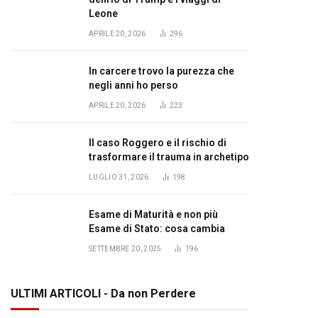
Leone
APRILE 20, 2026
296
In carcere trovo la purezza che
negli anni ho perso
APRILE 20, 2026
223
Il caso Roggero e il rischio di
trasformare il trauma in archetipo
LUGLIO 31, 2026
198
Esame di Maturità e non più
Esame di Stato: cosa cambia
SETTEMBRE 20, 2025
196
ULTIMI ARTICOLI - Da non Perdere