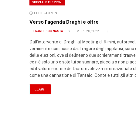
SPECIALE ELEZIONI
LETTURA 3 MIN.
Verso l’agenda Draghi e oltre
DI
FRANCESCO NASTA
SETTEMBRE 20, 2022
1
Dall’intervento di Draghi al Meeting di Rimini, autorevo
veramente commosso dal fragore degli applausi, sono sc
delle elezioni, ove si delineano due schieramenti trasv
ce n’è solo uno e solo lui sa suonare, piaccia o non piac
ed il valore enorme dell’autorevolezza internazionale c
come una dannazione di Tantalo. Conte e tutti gli altri
LEGGI