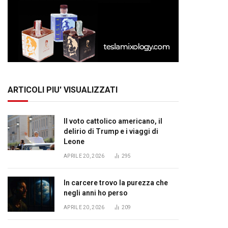
ARTICOLI PIU' VISUALIZZATI
Il voto cattolico americano, il
delirio di Trump e i viaggi di
Leone
APRILE 20, 2026
295
In carcere trovo la purezza che
negli anni ho perso
APRILE 20, 2026
209