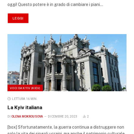
oggi! Questo potere è in grado di cambiare i piani…
LEGGI
VOCI DA KYIV (KIEV)
LETTURA 16 MIN.
La Kyiv italiana
DI
OLENA MOKROUSOVA
DICEMBRE 20, 2023
2
[box] Sfortunatamente, la guerra continua a distruggere non
solo la vita dei singoli ucraini, ma anche il patrimonio culturale