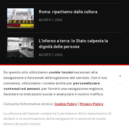
Roma: ripartiamo dalla cultura
AGOSTO 7, 2026
L’inferno a terra: lo Stato calpesta la
dignità delle persone
AGOSTO 7, 2026
Su questo sito utilizziamo
cookie tecnici
necessari alla
MENU
×
navigazione e funzionali all'erogazione del servizio. Con il tuo
consenso, utilizziamo i cookie anche per
personalizzare
contenuti ed annunci
, per fornirti una navigazione migliore,
La Nostra Storia
facilitare le interazioni social e analizzare il nostro traffico.
La governance del sito giornale TUTTI Europa ventitrenta
Consulta l'informativa estesa:
Cookie Policy
|
Privacy Policy
Comitato promotore
La chiusura del banner comporta il permanere delle impostazioni di
Le Copertine
default e la continuazione della navigazione in assenza di cookie
diversi da quelli tecnici.
L’Associazione