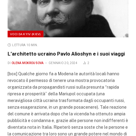
VOCI DA KYIV (KIEV)
LETTURA 10 MIN.
L’architetto ucraino Pavlo Alioshyn e i suoi viaggi
DI
OLENA MOKROUSOVA
GENNAIO 20, 2024
2
[box] Qualche giorno fa a Modena le autorità locali hanno
revocato il permesso di tenere una mostra provocatoria
organizzata da propagandisti russi sulla presunta “rapida
ripresa e prosperità” della Mariupol occupata (una
meravigliosa città ucraina trasformata dagli occupanti russi,
senza esagerazione, in un grande posacenere). Tale reazione
del comune è arrivata dopo che la vicenda ha ottenuto ampia
pubblicità e condanna e, grazie alle persone non indifferenti è
diventata nota in Italia. Ripeterò senza soste che le persone e
la comunicazione tra loro sono un grande potere nel mondo di