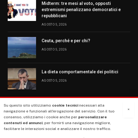
Midterm: tre mesi al voto, opposti
estremismi penalizzano democratici e
repubblicani
AGOSTO 5, 2026
Ceuta, perché e per chi?
AGOSTO 5, 2026
La dieta comportamentale dei politici
AGOSTO 5, 2026
Su questo sito utilizziamo
cookie tecnici
necessari alla
MENU
×
navigazione e funzionali all'erogazione del servizio. Con il tuo
consenso, utilizziamo i cookie anche per
personalizzare
contenuti ed annunci
, per fornirti una navigazione migliore,
La Nostra Storia
facilitare le interazioni social e analizzare il nostro traffico.
La governance del sito giornale TUTTI Europa ventitrenta