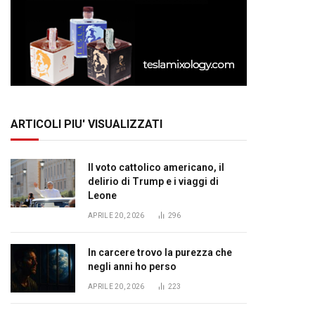
ARTICOLI PIU' VISUALIZZATI
Il voto cattolico americano, il
delirio di Trump e i viaggi di
Leone
APRILE 20, 2026
296
In carcere trovo la purezza che
negli anni ho perso
APRILE 20, 2026
223