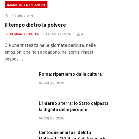
IMMAGINI ED EMOZIONI
LETTURA 2 MIN.
Il tempo dietro la polvere
DI
GIORDANO BOSCAINI
AGOSTO 7, 2026
4
C’è una tristezza nelle giornate perdute, nelle
emozioni che non accadono, nei sorrisi rimasti
sospesi…
Roma: ripartiamo dalla cultura
AGOSTO 7, 2026
L’inferno a terra: lo Stato calpesta
la dignità delle persone
AGOSTO 7, 2026
Centodue anni fa il delitto
Matteotti. “L’Intrigo” di Giancarlo