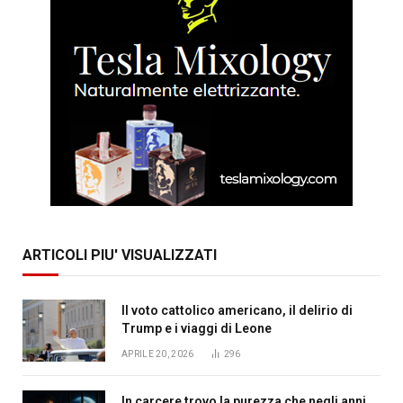
ARTICOLI PIU' VISUALIZZATI
Il voto cattolico americano, il delirio di
Trump e i viaggi di Leone
APRILE 20, 2026
296
In carcere trovo la purezza che negli anni