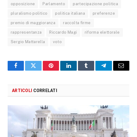
opposizione
Parlamento
partecipazione politica
pluralismo politico
politica italiana
preferenze
premio di maggioranza
raccolta firme
rappresentanza
Riccardo Magi
riforma elettorale
Sergio Mattarella
voto
Facebook
X
Pinterest
LinkedIn
Tumblr
Telegram
Email
ARTICOLI
CORRELATI