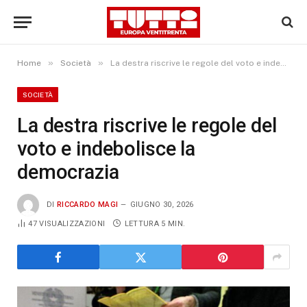
»
»
Home
Società
La destra riscrive le regole del voto e indebolisce la democrazia
SOCIETÀ
La destra riscrive le regole del
voto e indebolisce la
democrazia
DI
RICCARDO MAGI
GIUGNO 30, 2026
47
VISUALIZZAZIONI
LETTURA 5 MIN.