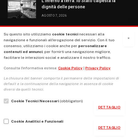
L’inferno a terra: lo Stato calpesta la
dignità delle persone
AGOSTO 7, 2026
Su questo sito utilizziamo
cookie tecnici
necessari alla
MENU
×
navigazione e funzionali all'erogazione del servizio. Con il tuo
consenso, utilizziamo i cookie anche per
personalizzare
contenuti ed annunci
, per fornirti una navigazione migliore,
La Nostra Storia
facilitare le interazioni social e analizzare il nostro traffico.
La governance del sito giornale TUTTI Europa ventitrenta
Consulta l'informativa estesa:
Cookie Policy
|
Privacy Policy
Comitato promotore
La chiusura del banner comporta il permanere delle impostazioni di
Le Copertine
default e la continuazione della navigazione in assenza di cookie
diversi da quelli tecnici.
L’Associazione
Cookie Tecnici Necessari
(obbligatori)
Indirizzo Socio Politico Culturale
DETTAGLIO
Cambio di passo
Cookie Analitici e Funzionali
Guida per le autrici e gli autori
DETTAGLIO
Contatti