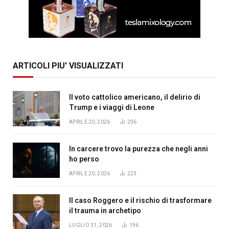
ARTICOLI PIU' VISUALIZZATI
Il voto cattolico americano, il delirio di
Trump e i viaggi di Leone
APRILE 20, 2026
296
In carcere trovo la purezza che negli anni
ho perso
APRILE 20, 2026
223
Il caso Roggero e il rischio di trasformare
il trauma in archetipo
LUGLIO 31, 2026
196