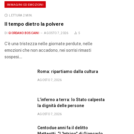
IMMAGINI ED EMOZIONI
LETTURA 2 MIN.
Il tempo dietro la polvere
DI
GIORDANO BOSCAINI
AGOSTO 7, 2026
5
C’è una tristezza nelle giornate perdute, nelle
emozioni che non accadono, nei sorrisi rimasti
sospesi…
Roma: ripartiamo dalla cultura
AGOSTO 7, 2026
L’inferno a terra: lo Stato calpesta
la dignità delle persone
AGOSTO 7, 2026
Centodue anni fa il delitto
Matteotti. “L’Intrigo” di Giancarlo