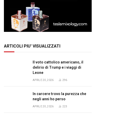
ARTICOLI PIU' VISUALIZZATI
Il voto cattolico americano, il
delirio di Trump e i viaggi di
Leone
APRILE 20, 2026
296
In carcere trovo la purezza che
negli anni ho perso
APRILE 20, 2026
223