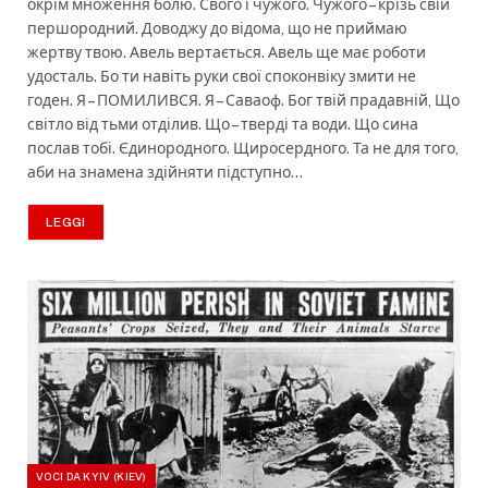
окрім множення болю. Свого і чужого. Чужого – крізь свій
першородний. Доводжу до відома, що не приймаю
жертву твою. Авель вертається. Авель ще має роботи
удосталь. Бо ти навіть руки свої споконвіку змити не
годен. Я – ПОМИЛИВСЯ. Я – Саваоф. Бог твій прадавній, Що
світло від тьми отділив. Що – тверді та води. Що сина
послав тобі. Єдинородного. Щиросердного. Та не для того,
аби на знамена здійняти підступно…
LEGGI
VOCI DA KYIV (KIEV)