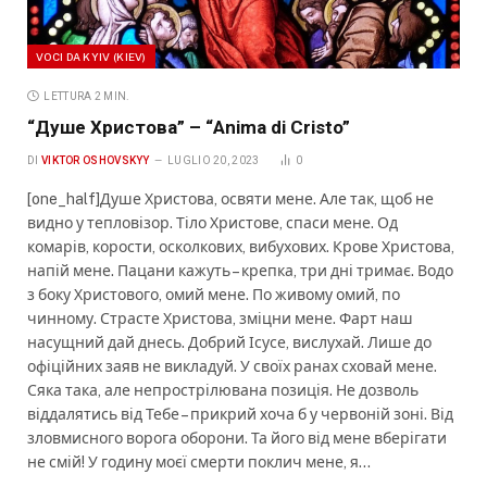
VOCI DA KYIV (KIEV)
LETTURA 2 MIN.
“Душе Христова” – “Anima di Cristo”
DI
VIKTOR OSHOVSKYY
LUGLIO 20, 2023
0
[one_half]Душе Христова, освяти мене. Але так, щоб не
видно у тепловізор. Тіло Христове, спаси мене. Од
комарів, корости, осколкових, вибухових. Крове Христова,
напій мене. Пацани кажуть – крепка, три дні тримає. Водо
з боку Христового, омий мене. По живому омий, по
чинному. Страсте Христова, зміцни мене. Фарт наш
насущний дай днесь. Добрий Ісусе, вислухай. Лише до
офіційних заяв не викладуй. У своїх ранах сховай мене.
Сяка така, але непрострілювана позиція. Не дозволь
віддалятись від Тебе – прикрий хоча б у червоній зоні. Від
зловмисного ворога оборони. Та його від мене вберігати
не смій! У годину моєї смерти поклич мене, я…