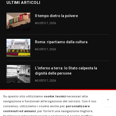
ULTIMI ARTICOLI
Il tempo dietro la polvere
AGOSTO 7, 2026
Roma: ripartiamo dalla cultura
AGOSTO 7, 2026
L’inferno a terra: lo Stato calpesta la
dignità delle persone
AGOSTO 7, 2026
Su questo sito utilizziamo
cookie tecnici
necessari alla
MENU
×
navigazione e funzionali all'erogazione del servizio. Con il tuo
consenso, utilizziamo i cookie anche per
personalizzare
contenuti ed annunci
, per fornirti una navigazione migliore,
La Nostra Storia