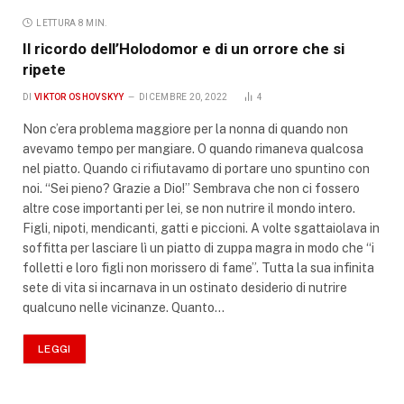
LETTURA 8 MIN.
Il ricordo dell’Holodomor e di un orrore che si
ripete
DI
VIKTOR OSHOVSKYY
DICEMBRE 20, 2022
4
Non c’era problema maggiore per la nonna di quando non
avevamo tempo per mangiare. O quando rimaneva qualcosa
nel piatto. Quando ci rifiutavamo di portare uno spuntino con
noi. “Sei pieno? Grazie a Dio!” Sembrava che non ci fossero
altre cose importanti per lei, se non nutrire il mondo intero.
Figli, nipoti, mendicanti, gatti e piccioni. A volte sgattaiolava in
soffitta per lasciare lì un piatto di zuppa magra in modo che “i
folletti e loro figli non morissero di fame”. Tutta la sua infinita
sete di vita si incarnava in un ostinato desiderio di nutrire
qualcuno nelle vicinanze. Quanto…
LEGGI