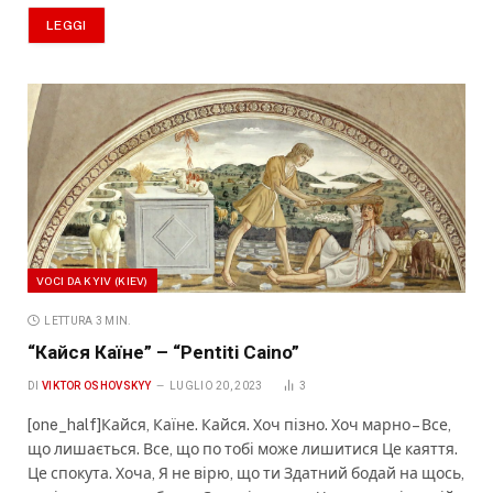
LEGGI
VOCI DA KYIV (KIEV)
LETTURA 3 MIN.
“Кайся Каїне” – “Pentiti Caino”
DI
VIKTOR OSHOVSKYY
LUGLIO 20, 2023
3
[one_half]Кайся, Каїне. Кайся. Хоч пізно. Хоч марно – Все,
що лишається. Все, що по тобі може лишитися Це каяття.
Це спокута. Хоча, Я не вірю, що ти Здатний бодай на щось,