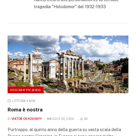
tragedia "Holodomor" del 1932-1933
VOCI DA KYIV (KIEV)
LETTURA 4 MIN.
Roma è nostra
DI
VIKTOR OSHOVSKYY
MAGGIO 20, 2026
65
Purtroppo, al quinto anno della guerra su vasta scala della