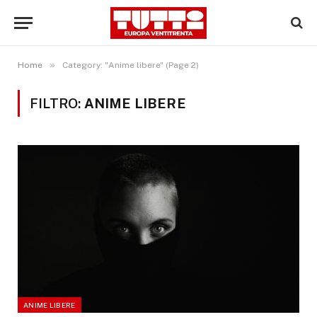
»
Home
Category: "Anime libere" (Page 2)
FILTRO:
ANIME LIBERE
ANIME LIBERE