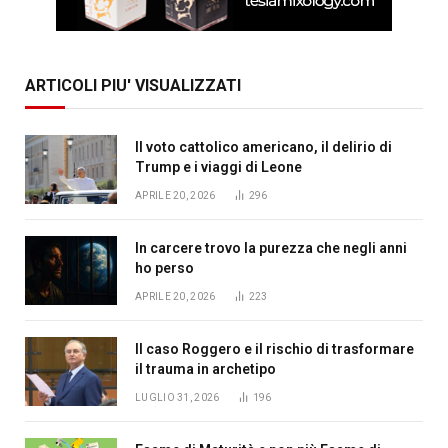
ARTICOLI PIU' VISUALIZZATI
Il voto cattolico americano, il delirio di
Trump e i viaggi di Leone
APRILE 20, 2026
296
In carcere trovo la purezza che negli anni
ho perso
APRILE 20, 2026
223
Il caso Roggero e il rischio di trasformare
il trauma in archetipo
LUGLIO 31, 2026
196