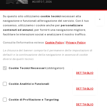
AGOSTO 7, 2026
Su questo sito utilizziamo
cookie tecnici
necessari alla
MENU
×
navigazione e funzionali all'erogazione del servizio. Con il tuo
consenso, utilizziamo i cookie anche per
personalizzare
contenuti ed annunci
, per fornirti una navigazione migliore,
La Nostra Storia
facilitare le interazioni social e analizzare il nostro traffico.
La governance del sito giornale TUTTI Europa ventitrenta
Consulta l'informativa estesa:
Cookie Policy
|
Privacy Policy
Comitato promotore
La chiusura del banner comporta il permanere delle impostazioni di
Le Copertine
default e la continuazione della navigazione in assenza di cookie
diversi da quelli tecnici.
L’Associazione
Cookie Tecnici Necessari
(obbligatori)
Indirizzo Socio Politico Culturale
DETTAGLIO
Cambio di passo
Cookie Analitici e Funzionali
Guida per le autrici e gli autori
DETTAGLIO
Contatti
Cookie di Profilazione e Targeting
DETTAGLIO