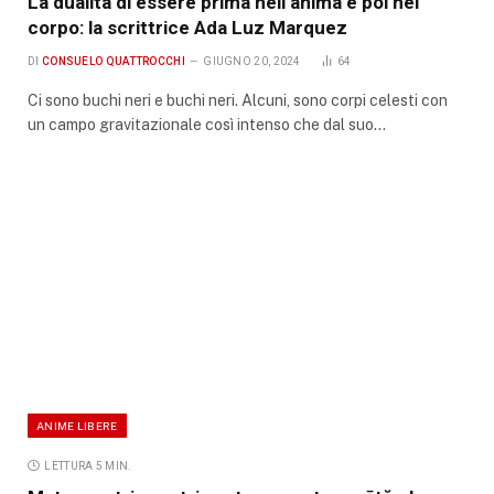
La dualità di essere prima nell’anima e poi nel
corpo: la scrittrice Ada Luz Marquez
DI
CONSUELO QUATTROCCHI
GIUGNO 20, 2024
64
Ci sono buchi neri e buchi neri. Alcuni, sono corpi celesti con
un campo gravitazionale così intenso che dal suo…
ANIME LIBERE
LETTURA 5 MIN.