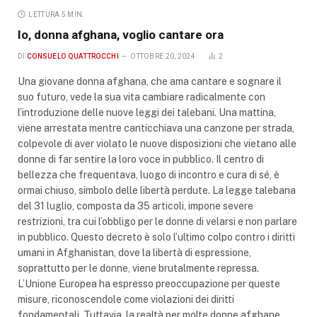
LETTURA 5 MIN.
Io, donna afghana, voglio cantare ora
DI
CONSUELO QUATTROCCHI
OTTOBRE 20, 2024
2
Una giovane donna afghana, che ama cantare e sognare il
suo futuro, vede la sua vita cambiare radicalmente con
l’introduzione delle nuove leggi dei talebani. Una mattina,
viene arrestata mentre canticchiava una canzone per strada,
colpevole di aver violato le nuove disposizioni che vietano alle
donne di far sentire la loro voce in pubblico. Il centro di
bellezza che frequentava, luogo di incontro e cura di sé, è
ormai chiuso, simbolo delle libertà perdute. La legge talebana
del 31 luglio, composta da 35 articoli, impone severe
restrizioni, tra cui l’obbligo per le donne di velarsi e non parlare
in pubblico. Questo decreto è solo l’ultimo colpo contro i diritti
umani in Afghanistan, dove la libertà di espressione,
soprattutto per le donne, viene brutalmente repressa.
L’Unione Europea ha espresso preoccupazione per queste
misure, riconoscendole come violazioni dei diritti
fondamentali. Tuttavia, la realtà per molte donne afghane