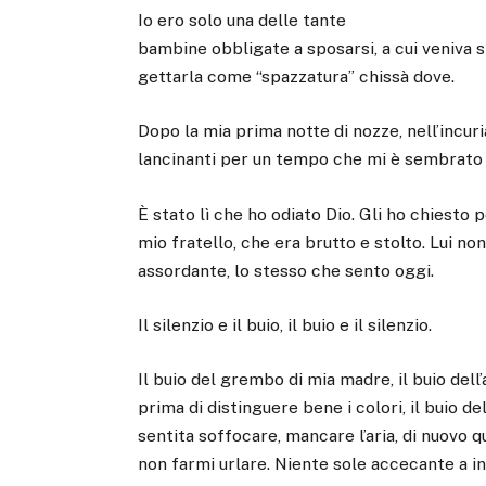
Io ero solo una delle tante
bambine obbligate a sposarsi, a cui veniva 
gettarla come “spazzatura” chissà dove.
Dopo la mia prima notte di nozze, nell’incur
lancinanti per un tempo che mi è sembrato i
È stato lì che ho odiato Dio. Gli ho chiesto 
mio fratello, che era brutto e stolto. Lui no
assordante, lo stesso che sento oggi.
Il silenzio e il buio, il buio e il silenzio.
Il buio del grembo di mia madre, il buio dell’a
prima di distinguere bene i colori, il buio d
sentita soffocare, mancare l’aria, di nuovo 
non farmi urlare. Niente sole accecante a ino