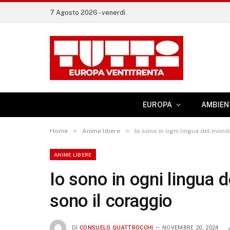
7 Agosto 2026 - venerdì
EUROPA
AMBIEN
»
»
Home
Anime libere
Io sono in ogni lingua del mond
ANIME LIBERE
Io sono in ogni lingua
sono il coraggio
DI
CONSUELO QUATTROCCHI
NOVEMBRE 20, 2024