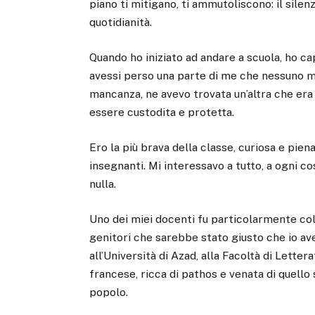
piano ti mitigano, ti ammutoliscono: il silenzi
quotidianità.
Quando ho iniziato ad andare a scuola, ho ca
avessi perso una parte di me che nessuno mi 
mancanza, ne avevo trovata un’altra che er
essere custodita e protetta.
Ero la più brava della classe, curiosa e pien
insegnanti. Mi interessavo a tutto, a ogni co
nulla.
Uno dei miei docenti fu particolarmente col
genitori che sarebbe stato giusto che io aves
all’Università di Azad, alla Facoltà di Lette
francese, ricca di pathos e venata di quello
popolo.