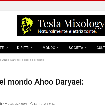
TE
DIRITTI
MONDO
SOCIETÀ
CUL
o Ahoo Daryaei: sono il coraggio
 del mondo Ahoo Daryaei:
4
VISUALIZZAZIONI
LETTURA 5 MIN.