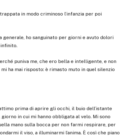
strappata in modo criminoso l’infanzia per poi
ia generale, ho sanguinato per giorni e avuto dolori
nfinito.
perché puniva me, che ero bella e intelligente, e non
n mi ha mai risposto: è rimasto muto in quel silenzio
ttimo prima di aprire gli occhi, il buio dell’istante
el giorno in cui mi hanno obbligata al velo. Mi sono
quella mano sulla bocca per non farmi respirare, per
ndarmi il viso, a illuminarmi l’anima. È così che piano