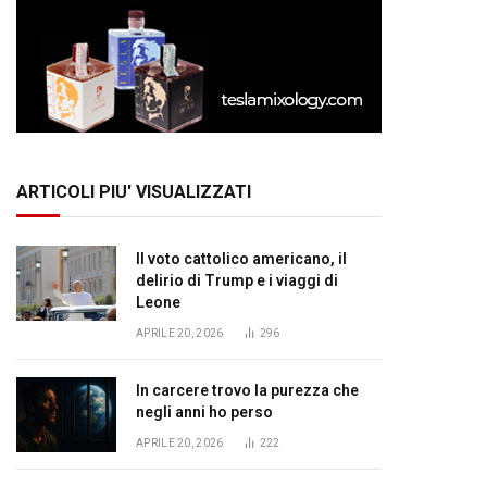
ARTICOLI PIU' VISUALIZZATI
Il voto cattolico americano, il
delirio di Trump e i viaggi di
Leone
APRILE 20, 2026
296
In carcere trovo la purezza che
negli anni ho perso
APRILE 20, 2026
222