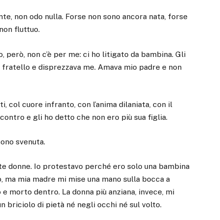
ente, non odo nulla. Forse non sono ancora nata, forse
on fluttuo.
 però, non c’è per me: ci ho litigato da bambina. Gli
o fratello e disprezzava me. Amava mio padre e non
ti, col cuore infranto, con l’anima dilaniata, con il
contro e gli ho detto che non ero più sua figlia.
sono svenuta.
tante donne. Io protestavo perché ero solo una bambina
o, ma mia madre mi mise una mano sulla bocca a
e morto dentro. La donna più anziana, invece, mi
 briciolo di pietà né negli occhi né sul volto.