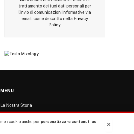
trattamento dei tuoi dati personali per
l’invio di comunicazioni informative via
email, come descritto nella
Privacy
Policy
.
MENU
La Nostra Storia
La governance del sito giornale TUTTI Europa
ventitrenta
ziamo i cookie anche per
personalizzare contenuti ed
×
Comitato promotore