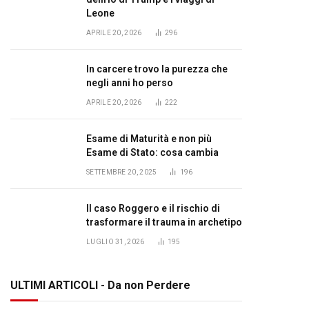
Leone
APRILE 20, 2026
296
In carcere trovo la purezza che
negli anni ho perso
APRILE 20, 2026
222
Esame di Maturità e non più
Esame di Stato: cosa cambia
SETTEMBRE 20, 2025
196
Il caso Roggero e il rischio di
trasformare il trauma in archetipo
LUGLIO 31, 2026
195
ULTIMI ARTICOLI - Da non Perdere