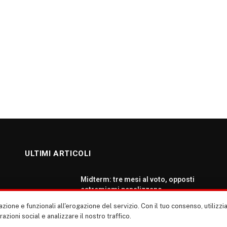
ULTIMI ARTICOLI
Midterm: tre mesi al voto, opposti
estremismi penalizzano
democratici e repubblicani
zione e funzionali all'erogazione del servizio. Con il tuo consenso, utiliz
AGOSTO 5, 2026
erazioni social e analizzare il nostro traffico.