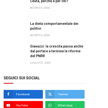
Ceuta, perché e per chi?
AGOSTO 5, 2026
La dieta comportamentale dei
politici
AGOSTO 5, 2026
Giavazzi: la crescita passa anche
dal portare a termine le riforme
del PNRR
LUGLIO 31, 2026
SEGUICI SUI SOCIAL
Facebook
Twitter
YouTube
WhatsApp