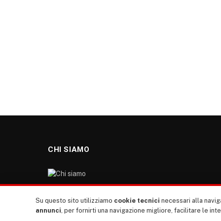
CHI SIAMO
“TUTTI europa ventitrenta” non nasce dal nulla. Il
Su questo sito utilizziamo
cookie tecnici
necessari alla naviga
nostro sito giornale è l’erede di “TUTTI”: giornale
annunci
, per fornirti una navigazione migliore, facilitare le int
giovanile europeista terzomondista indipendente degli