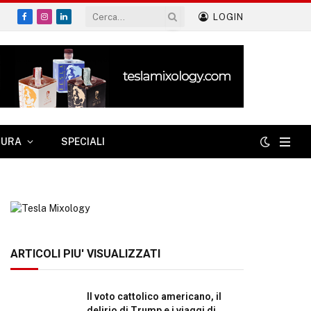
LOGIN
Facebook
Instagram
LinkedIn
TURA
SPECIALI
ARTICOLI PIU' VISUALIZZATI
Il voto cattolico americano, il
delirio di Trump e i viaggi di