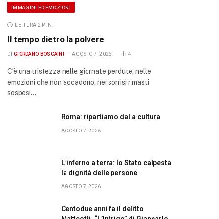
IMMAGINI ED EMOZIONI
LETTURA 2 MIN.
Il tempo dietro la polvere
DI
GIORDANO BOSCAINI
AGOSTO 7, 2026
4
C’è una tristezza nelle giornate perdute, nelle
emozioni che non accadono, nei sorrisi rimasti
sospesi…
Roma: ripartiamo dalla cultura
AGOSTO 7, 2026
L’inferno a terra: lo Stato calpesta
la dignità delle persone
AGOSTO 7, 2026
Centodue anni fa il delitto
Matteotti. “L’Intrigo” di Giancarlo