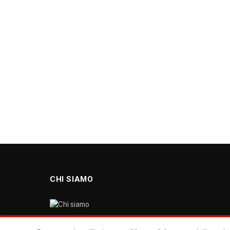
CHI SIAMO
“TUTTI europa ventitrenta” non nasce dal nulla. Il