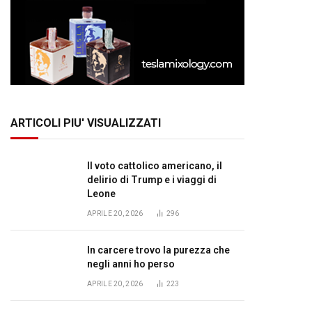
ARTICOLI PIU' VISUALIZZATI
Il voto cattolico americano, il
delirio di Trump e i viaggi di
Leone
APRILE 20, 2026
296
In carcere trovo la purezza che
negli anni ho perso
APRILE 20, 2026
223