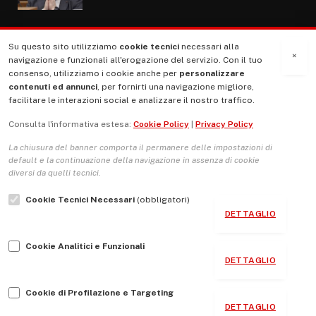
Su questo sito utilizziamo
cookie tecnici
necessari alla
MENU
×
navigazione e funzionali all'erogazione del servizio. Con il tuo
consenso, utilizziamo i cookie anche per
personalizzare
contenuti ed annunci
, per fornirti una navigazione migliore,
La Nostra Storia
facilitare le interazioni social e analizzare il nostro traffico.
La governance del sito giornale TUTTI Europa ventitrenta
Consulta l'informativa estesa:
Cookie Policy
|
Privacy Policy
Comitato promotore
La chiusura del banner comporta il permanere delle impostazioni di
Le Copertine
default e la continuazione della navigazione in assenza di cookie
diversi da quelli tecnici.
L’Associazione
Cookie Tecnici Necessari
(obbligatori)
Indirizzo Socio Politico Culturale
DETTAGLIO
Cambio di passo
Cookie Analitici e Funzionali
Guida per le autrici e gli autori
DETTAGLIO
Contatti
Cookie di Profilazione e Targeting
DETTAGLIO