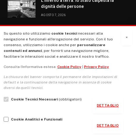
L’inferno a terra: lo Stato calpesta la
dignità delle persone
AGOSTO 7, 2026
Su questo sito utilizziamo
cookie tecnici
necessari alla
MENU
×
navigazione e funzionali all'erogazione del servizio. Con il tuo
consenso, utilizziamo i cookie anche per
personalizzare
contenuti ed annunci
, per fornirti una navigazione migliore,
La Nostra Storia
facilitare le interazioni social e analizzare il nostro traffico.
La governance del sito giornale TUTTI Europa ventitrenta
Consulta l'informativa estesa:
Cookie Policy
|
Privacy Policy
Comitato promotore
La chiusura del banner comporta il permanere delle impostazioni di
Le Copertine
default e la continuazione della navigazione in assenza di cookie
diversi da quelli tecnici.
L’Associazione
Cookie Tecnici Necessari
(obbligatori)
Indirizzo Socio Politico Culturale
DETTAGLIO
Cambio di passo
Cookie Analitici e Funzionali
Guida per le autrici e gli autori
DETTAGLIO
Contatti