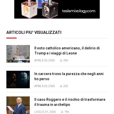
ARTICOLI PIU' VISUALIZZATI
Il voto cattolico americano, il delirio di
Trump e i viaggi di Leone
APRILE 20, 2026
296
In carcere trovo la purezza che negli anni
ho perso
APRILE 20, 2026
223
Il caso Roggero e il rischio di trasformare
il trauma in archetipo
LUGLIO 31, 2026
196