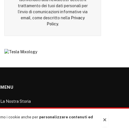
trattamento dei tuoi dati personali per
l’invio di comunicazioni informative via
email, come descritto nella
Privacy
Policy
.
MENU
La Nostra Storia
La governance del sito giornale TUTTI Europa
ventitrenta
ziamo i cookie anche per
personalizzare contenuti ed
×
Comitato promotore