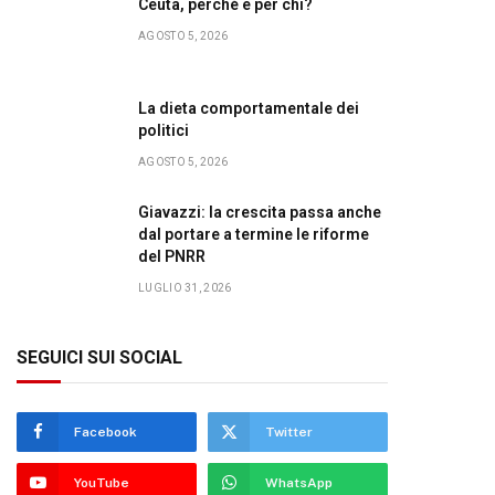
Ceuta, perché e per chi?
AGOSTO 5, 2026
La dieta comportamentale dei
politici
AGOSTO 5, 2026
Giavazzi: la crescita passa anche
dal portare a termine le riforme
del PNRR
LUGLIO 31, 2026
SEGUICI SUI SOCIAL
Facebook
Twitter
YouTube
WhatsApp