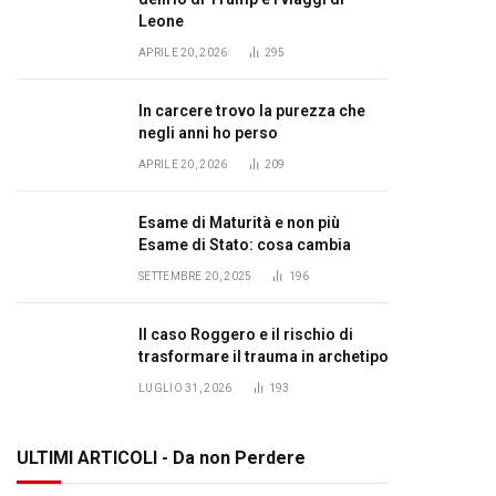
Leone
APRILE 20, 2026
295
In carcere trovo la purezza che
negli anni ho perso
APRILE 20, 2026
209
Esame di Maturità e non più
Esame di Stato: cosa cambia
SETTEMBRE 20, 2025
196
Il caso Roggero e il rischio di
trasformare il trauma in archetipo
LUGLIO 31, 2026
193
ULTIMI ARTICOLI - Da non Perdere