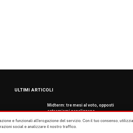
ULTIMI ARTICOLI
Midterm: tre mesi al voto, opposti
estremismi penalizzano
democratici e repubblicani
zione e funzionali all'erogazione del servizio. Con il tuo consenso, utiliz
AGOSTO 5, 2026
erazioni social e analizzare il nostro traffico.