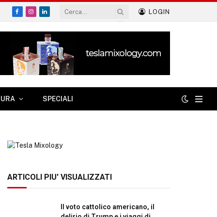
LOGIN
Facebook
Instagram
LinkedIn
TURA
SPECIALI
ARTICOLI PIU' VISUALIZZATI
Il voto cattolico americano, il
delirio di Trump e i viaggi di