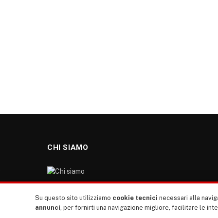
CHI SIAMO
“TUTTI europa ventitrenta” non nasce dal nulla. Il
Su questo sito utilizziamo
cookie tecnici
necessari alla naviga
nostro sito giornale è l’erede di “TUTTI”: giornale
annunci
, per fornirti una navigazione migliore, facilitare le int
giovanile europeista terzomondista indipendente degli