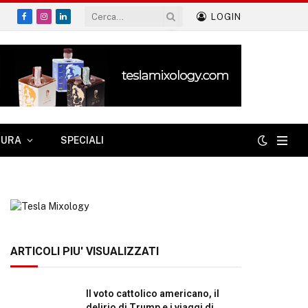
LOGIN
Facebook
Instagram
LinkedIn
TURA
SPECIALI
ARTICOLI PIU' VISUALIZZATI
Il voto cattolico americano, il
delirio di Trump e i viaggi di