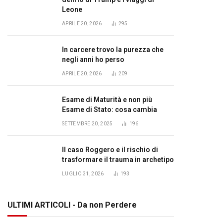
Leone
APRILE 20, 2026
295
In carcere trovo la purezza che
negli anni ho perso
APRILE 20, 2026
209
Esame di Maturità e non più
Esame di Stato: cosa cambia
SETTEMBRE 20, 2025
196
Il caso Roggero e il rischio di
trasformare il trauma in archetipo
LUGLIO 31, 2026
193
ULTIMI ARTICOLI - Da non Perdere