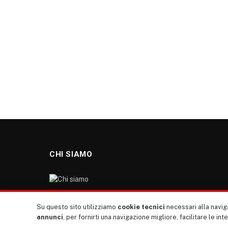
CHI SIAMO
“TUTTI europa ventitrenta” non nasce dal nulla. Il
Su questo sito utilizziamo
cookie tecnici
necessari alla naviga
nostro sito giornale è l’erede di “TUTTI”: giornale
annunci
, per fornirti una navigazione migliore, facilitare le int
giovanile europeista terzomondista indipendente degli