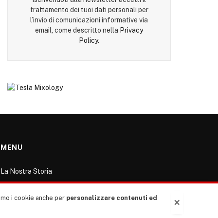
trattamento dei tuoi dati personali per
l’invio di comunicazioni informative via
email, come descritto nella
Privacy
Policy
.
MENU
La Nostra Storia
La governance del sito giornale TUTTI Europa
ventitrenta
ziamo i cookie anche per
personalizzare contenuti ed
×
Comitato promotore