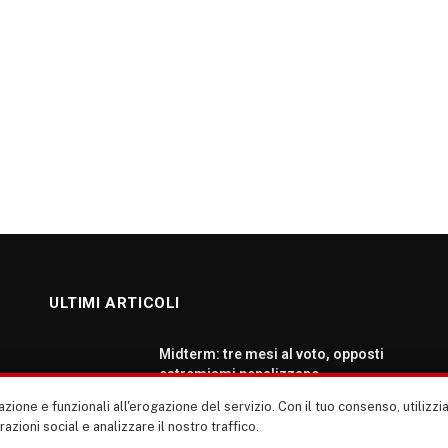
ULTIMI ARTICOLI
Midterm: tre mesi al voto, opposti
estremismi penalizzano
democratici e repubblicani
zione e funzionali all'erogazione del servizio. Con il tuo consenso, utiliz
AGOSTO 5, 2026
erazioni social e analizzare il nostro traffico.