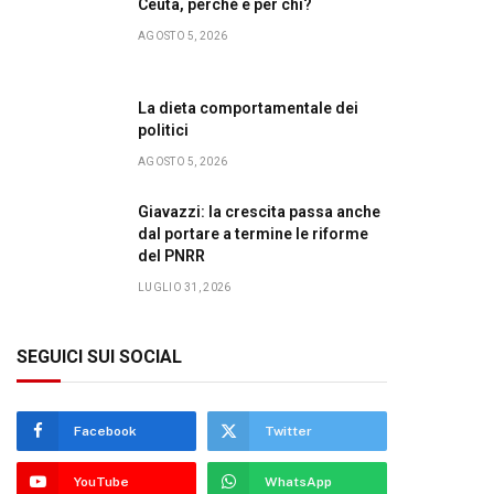
Ceuta, perché e per chi?
AGOSTO 5, 2026
La dieta comportamentale dei
politici
AGOSTO 5, 2026
Giavazzi: la crescita passa anche
dal portare a termine le riforme
del PNRR
LUGLIO 31, 2026
SEGUICI SUI SOCIAL
Facebook
Twitter
YouTube
WhatsApp