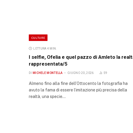
CULTURE
LETTURA 4 MIN.
I selfie, Ofelia e quel pazzo di Amleto la realt
rappresentata/5
DI
MICHELE MONTELLA
GIUGNO 20, 2026
59
Almeno fino alla fine dell’Ottocento la fotografia ha
avuto la fama di essere l’imitazione più precisa della
realtà, una specie…