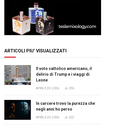
ARTICOLI PIU' VISUALIZZATI
Il voto cattolico americano, il
delirio di Trump e i viaggi di
Leone
APRILE 20, 2026
296
In carcere trovo la purezza che
negli anni ho perso
APRILE 20, 2026
222