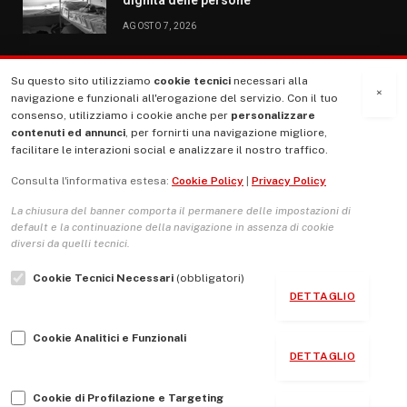
AGOSTO 7, 2026
Su questo sito utilizziamo
cookie tecnici
necessari alla
MENU
×
navigazione e funzionali all'erogazione del servizio. Con il tuo
consenso, utilizziamo i cookie anche per
personalizzare
contenuti ed annunci
, per fornirti una navigazione migliore,
La Nostra Storia
facilitare le interazioni social e analizzare il nostro traffico.
La governance del sito giornale TUTTI Europa ventitrenta
Consulta l'informativa estesa:
Cookie Policy
|
Privacy Policy
Comitato promotore
La chiusura del banner comporta il permanere delle impostazioni di
Le Copertine
default e la continuazione della navigazione in assenza di cookie
diversi da quelli tecnici.
L’Associazione
Cookie Tecnici Necessari
(obbligatori)
Indirizzo Socio Politico Culturale
DETTAGLIO
Cambio di passo
Cookie Analitici e Funzionali
Guida per le autrici e gli autori
DETTAGLIO
Contatti
Cookie di Profilazione e Targeting