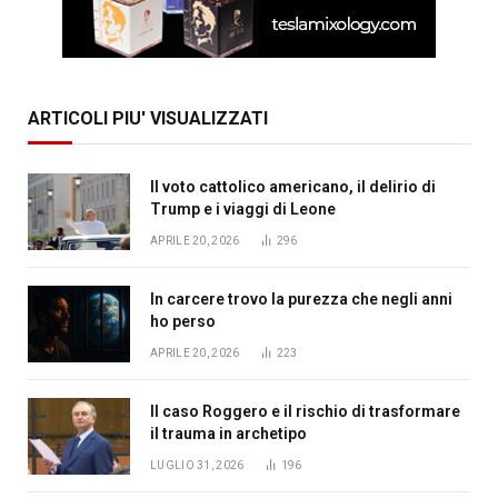
ARTICOLI PIU' VISUALIZZATI
Il voto cattolico americano, il delirio di
Trump e i viaggi di Leone
APRILE 20, 2026
296
In carcere trovo la purezza che negli anni
ho perso
APRILE 20, 2026
223
Il caso Roggero e il rischio di trasformare
il trauma in archetipo
LUGLIO 31, 2026
196