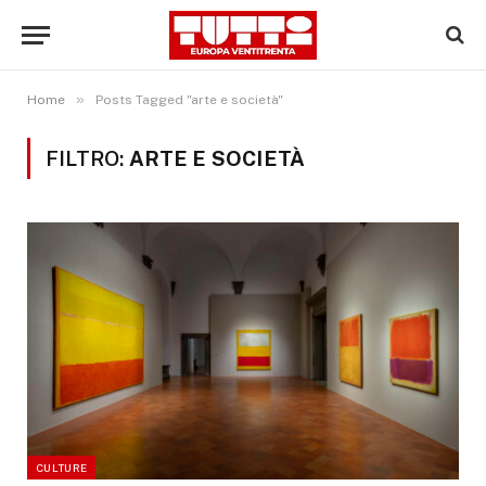
»
Home
Posts Tagged "arte e società"
FILTRO:
ARTE E SOCIETÀ
CULTURE