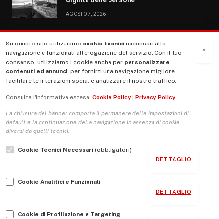
AGOSTO 7, 2026
Su questo sito utilizziamo
cookie tecnici
necessari alla
MENU
×
navigazione e funzionali all'erogazione del servizio. Con il tuo
consenso, utilizziamo i cookie anche per
personalizzare
contenuti ed annunci
, per fornirti una navigazione migliore,
La Nostra Storia
facilitare le interazioni social e analizzare il nostro traffico.
La governance del sito giornale TUTTI Europa ventitrenta
Consulta l'informativa estesa:
Cookie Policy
|
Privacy Policy
Comitato promotore
La chiusura del banner comporta il permanere delle impostazioni di
Le Copertine
default e la continuazione della navigazione in assenza di cookie
diversi da quelli tecnici.
L’Associazione
Cookie Tecnici Necessari
(obbligatori)
Indirizzo Socio Politico Culturale
DETTAGLIO
Cambio di passo
Cookie Analitici e Funzionali
Guida per le autrici e gli autori
DETTAGLIO
Contatti
Cookie di Profilazione e Targeting