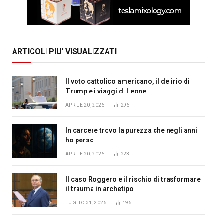
ARTICOLI PIU' VISUALIZZATI
Il voto cattolico americano, il delirio di
Trump e i viaggi di Leone
APRILE 20, 2026
296
In carcere trovo la purezza che negli anni
ho perso
APRILE 20, 2026
223
Il caso Roggero e il rischio di trasformare
il trauma in archetipo
LUGLIO 31, 2026
196