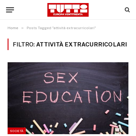
»
Home
Posts Tagged "attività extracurricolari"
FILTRO:
ATTIVITÀ EXTRACURRICOLARI
SOCIETÀ