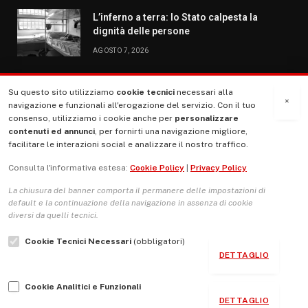
L’inferno a terra: lo Stato calpesta la
dignità delle persone
AGOSTO 7, 2026
Su questo sito utilizziamo
cookie tecnici
necessari alla
MENU
×
navigazione e funzionali all'erogazione del servizio. Con il tuo
consenso, utilizziamo i cookie anche per
personalizzare
contenuti ed annunci
, per fornirti una navigazione migliore,
La Nostra Storia
facilitare le interazioni social e analizzare il nostro traffico.
La governance del sito giornale TUTTI Europa ventitrenta
Consulta l'informativa estesa:
Cookie Policy
|
Privacy Policy
Comitato promotore
La chiusura del banner comporta il permanere delle impostazioni di
Le Copertine
default e la continuazione della navigazione in assenza di cookie
diversi da quelli tecnici.
L’Associazione
Cookie Tecnici Necessari
(obbligatori)
Indirizzo Socio Politico Culturale
DETTAGLIO
Cambio di passo
Cookie Analitici e Funzionali
Guida per le autrici e gli autori
DETTAGLIO