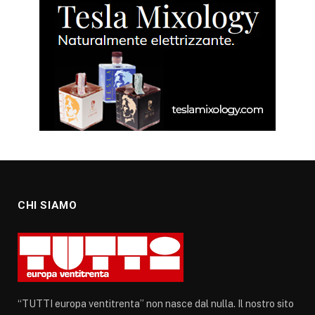
CHI SIAMO
“TUTTI europa ventitrenta” non nasce dal nulla. Il nostro sito