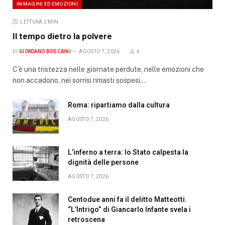
IMMAGINI ED EMOZIONI
LETTURA 2 MIN.
Il tempo dietro la polvere
DI
GIORDANO BOSCAINI
AGOSTO 7, 2026
4
C’è una tristezza nelle giornate perdute, nelle emozioni che
non accadono, nei sorrisi rimasti sospesi…
Roma: ripartiamo dalla cultura
AGOSTO 7, 2026
L’inferno a terra: lo Stato calpesta la
dignità delle persone
AGOSTO 7, 2026
Centodue anni fa il delitto Matteotti.
“L’Intrigo” di Giancarlo Infante svela i
retroscena