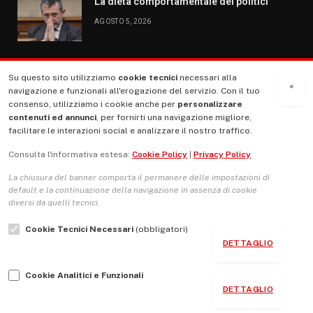
La dieta comportamentale dei politici
AGOSTO 5, 2026
Su questo sito utilizziamo
cookie tecnici
necessari alla
MENU
×
navigazione e funzionali all'erogazione del servizio. Con il tuo
consenso, utilizziamo i cookie anche per
personalizzare
contenuti ed annunci
, per fornirti una navigazione migliore,
La Nostra Storia
facilitare le interazioni social e analizzare il nostro traffico.
La governance del sito giornale TUTTI Europa ventitrenta
Consulta l'informativa estesa:
Cookie Policy
|
Privacy Policy
Comitato promotore
La chiusura del banner comporta il permanere delle impostazioni di
Le Copertine
default e la continuazione della navigazione in assenza di cookie
diversi da quelli tecnici.
L’Associazione
Cookie Tecnici Necessari
(obbligatori)
Indirizzo Socio Politico Culturale
DETTAGLIO
Cambio di passo
Cookie Analitici e Funzionali
Guida per le autrici e gli autori
DETTAGLIO
Contatti