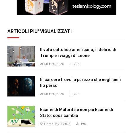
ARTICOLI PIU' VISUALIZZATI
Il voto cattolico americano, il delirio di
Trump e i viaggi di Leone
APRILE 20, 2026
296
In carcere trovo la purezza che negli anni
ho perso
APRILE 20, 2026
222
Esame di Maturità e non più Esame di
Stato: cosa cambia
SETTEMBRE 20, 2025
196