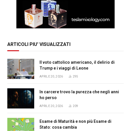
ARTICOLI PIU' VISUALIZZATI
Il voto cattolico americano, il delirio di
Trump e i viaggi di Leone
APRILE 20, 2026
295
In carcere trovo la purezza che negli anni
ho perso
APRILE 20, 2026
209
Esame di Maturità e non più Esame di
Stato: cosa cambia