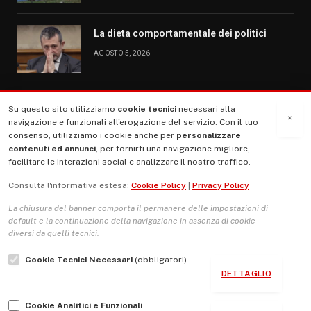
La dieta comportamentale dei politici
AGOSTO 5, 2026
Su questo sito utilizziamo
cookie tecnici
necessari alla
MENU
×
navigazione e funzionali all'erogazione del servizio. Con il tuo
consenso, utilizziamo i cookie anche per
personalizzare
contenuti ed annunci
, per fornirti una navigazione migliore,
La Nostra Storia
facilitare le interazioni social e analizzare il nostro traffico.
La governance del sito giornale TUTTI Europa ventitrenta
Consulta l'informativa estesa:
Cookie Policy
|
Privacy Policy
Comitato promotore
La chiusura del banner comporta il permanere delle impostazioni di
Le Copertine
default e la continuazione della navigazione in assenza di cookie
diversi da quelli tecnici.
L’Associazione
Cookie Tecnici Necessari
(obbligatori)
Indirizzo Socio Politico Culturale
DETTAGLIO
Cambio di passo
Cookie Analitici e Funzionali
Guida per le autrici e gli autori