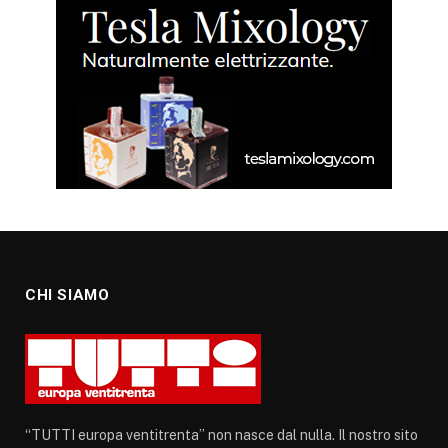
CHI SIAMO
“TUTTI europa ventitrenta” non nasce dal nulla. Il nostro sito