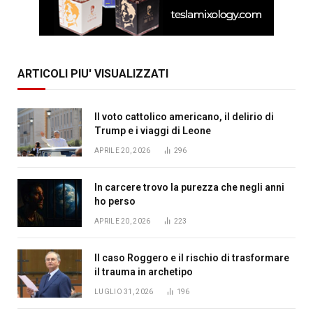
ARTICOLI PIU' VISUALIZZATI
Il voto cattolico americano, il delirio di
Trump e i viaggi di Leone
APRILE 20, 2026
296
In carcere trovo la purezza che negli anni
ho perso
APRILE 20, 2026
223
Il caso Roggero e il rischio di trasformare
il trauma in archetipo
LUGLIO 31, 2026
196