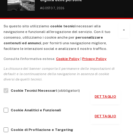
AGOSTO 7, 2026
Su questo sito utilizziamo
cookie tecnici
necessari alla
MENU
×
navigazione e funzionali all'erogazione del servizio. Con il tuo
consenso, utilizziamo i cookie anche per
personalizzare
contenuti ed annunci
, per fornirti una navigazione migliore,
La Nostra Storia
facilitare le interazioni social e analizzare il nostro traffico.
La governance del sito giornale TUTTI Europa ventitrenta
Consulta l'informativa estesa:
Cookie Policy
|
Privacy Policy
Comitato promotore
La chiusura del banner comporta il permanere delle impostazioni di
Le Copertine
default e la continuazione della navigazione in assenza di cookie
diversi da quelli tecnici.
L’Associazione
Cookie Tecnici Necessari
(obbligatori)
Indirizzo Socio Politico Culturale
DETTAGLIO
Cambio di passo
Cookie Analitici e Funzionali
Guida per le autrici e gli autori
DETTAGLIO
Contatti
Cookie di Profilazione e Targeting