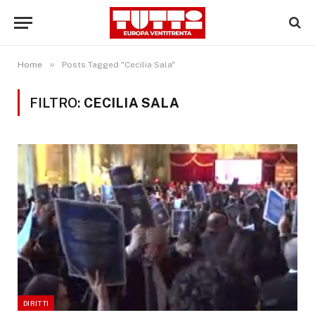
»
Home
Posts Tagged "Cecilia Sala"
FILTRO:
CECILIA SALA
DIRITTI