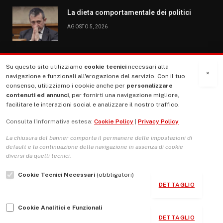
La dieta comportamentale dei politici
AGOSTO 5, 2026
Su questo sito utilizziamo
cookie tecnici
necessari alla
MENU
×
navigazione e funzionali all'erogazione del servizio. Con il tuo
consenso, utilizziamo i cookie anche per
personalizzare
contenuti ed annunci
, per fornirti una navigazione migliore,
La Nostra Storia
facilitare le interazioni social e analizzare il nostro traffico.
La governance del sito giornale TUTTI Europa ventitrenta
Consulta l'informativa estesa:
Cookie Policy
|
Privacy Policy
Comitato promotore
La chiusura del banner comporta il permanere delle impostazioni di
Le Copertine
default e la continuazione della navigazione in assenza di cookie
diversi da quelli tecnici.
L’Associazione
Cookie Tecnici Necessari
(obbligatori)
Indirizzo Socio Politico Culturale
DETTAGLIO
Cambio di passo
Cookie Analitici e Funzionali
Guida per le autrici e gli autori
DETTAGLIO