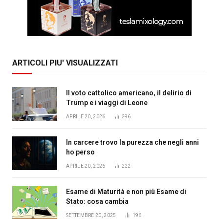
ARTICOLI PIU' VISUALIZZATI
Il voto cattolico americano, il delirio di
Trump e i viaggi di Leone
APRILE 20, 2026
296
In carcere trovo la purezza che negli anni
ho perso
APRILE 20, 2026
222
Esame di Maturità e non più Esame di
Stato: cosa cambia
SETTEMBRE 20, 2025
196