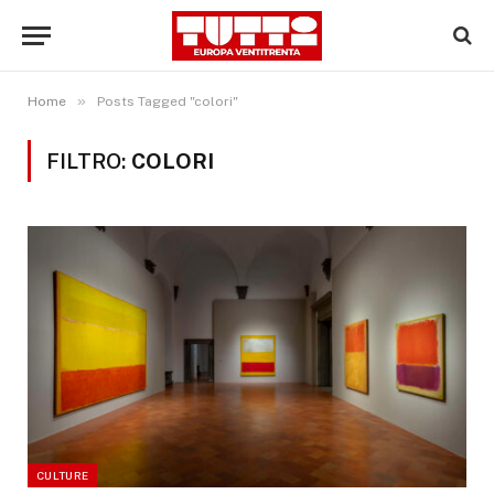
»
Home
Posts Tagged "colori"
FILTRO:
COLORI
CULTURE