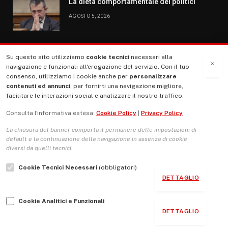
La dieta comportamentale dei politici
AGOSTO 5, 2026
Su questo sito utilizziamo
cookie tecnici
necessari alla
MENU
×
navigazione e funzionali all'erogazione del servizio. Con il tuo
consenso, utilizziamo i cookie anche per
personalizzare
contenuti ed annunci
, per fornirti una navigazione migliore,
La Nostra Storia
facilitare le interazioni social e analizzare il nostro traffico.
La governance del sito giornale TUTTI Europa ventitrenta
Consulta l'informativa estesa:
Cookie Policy
|
Privacy Policy
Comitato promotore
La chiusura del banner comporta il permanere delle impostazioni di
Le Copertine
default e la continuazione della navigazione in assenza di cookie
diversi da quelli tecnici.
L’Associazione
Cookie Tecnici Necessari
(obbligatori)
Indirizzo Socio Politico Culturale
DETTAGLIO
Cambio di passo
Cookie Analitici e Funzionali
Guida per le autrici e gli autori
DETTAGLIO
Contatti