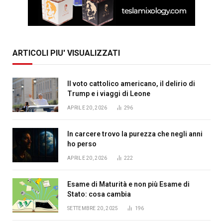
ARTICOLI PIU' VISUALIZZATI
Il voto cattolico americano, il delirio di
Trump e i viaggi di Leone
APRILE 20, 2026
296
In carcere trovo la purezza che negli anni
ho perso
APRILE 20, 2026
222
Esame di Maturità e non più Esame di
Stato: cosa cambia
SETTEMBRE 20, 2025
196