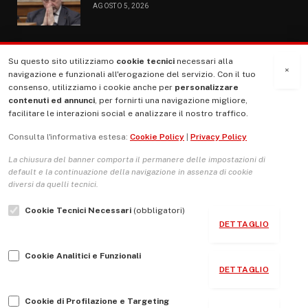
AGOSTO 5, 2026
Su questo sito utilizziamo
cookie tecnici
necessari alla
MENU
×
navigazione e funzionali all'erogazione del servizio. Con il tuo
consenso, utilizziamo i cookie anche per
personalizzare
contenuti ed annunci
, per fornirti una navigazione migliore,
La Nostra Storia
facilitare le interazioni social e analizzare il nostro traffico.
La governance del sito giornale TUTTI Europa ventitrenta
Consulta l'informativa estesa:
Cookie Policy
|
Privacy Policy
Comitato promotore
La chiusura del banner comporta il permanere delle impostazioni di
Le Copertine
default e la continuazione della navigazione in assenza di cookie
diversi da quelli tecnici.
L’Associazione
Cookie Tecnici Necessari
(obbligatori)
Indirizzo Socio Politico Culturale
DETTAGLIO
Cambio di passo
Cookie Analitici e Funzionali
Guida per le autrici e gli autori
DETTAGLIO
Contatti
Cookie di Profilazione e Targeting