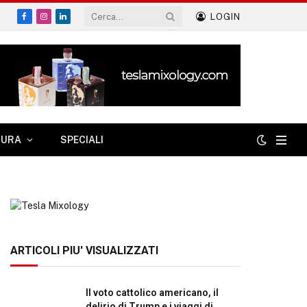
LOGIN
Facebook
Instagram
LinkedIn
TURA
SPECIALI
ARTICOLI PIU' VISUALIZZATI
Il voto cattolico americano, il
delirio di Trump e i viaggi di