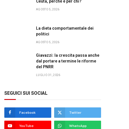
Ceuta, perché e per chi?
AGOSTO 5, 2026
La dieta comportamentale dei
politici
AGOSTO 5, 2026
Giavazzi: la crescita passa anche
dal portare a termine le riforme
del PNRR
LUGLIO 31, 2026
SEGUICI SUI SOCIAL
Facebook
Twitter
YouTube
WhatsApp