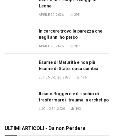
Leone
APRILE 20, 2026
295
In carcere trovo la purezza che
negli anni ho perso
APRILE 20, 2026
209
Esame di Maturità e non più
Esame di Stato: cosa cambia
SETTEMBRE 20, 2025
196
Il caso Roggero e il rischio di
trasformare il trauma in archetipo
LUGLIO 31, 2026
193
ULTIMI ARTICOLI - Da non Perdere