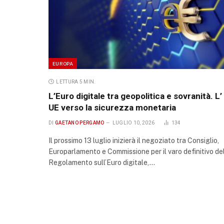
EUROPA
LETTURA 5 MIN.
L’Euro digitale tra geopolitica e sovranità. L’
UE verso la sicurezza monetaria
DI
GAETANO PERGAMO
LUGLIO 10, 2026
134
Il prossimo 13 luglio inizierà il negoziato tra Consiglio,
Europarlamento e Commissione per il varo definitivo de
Regolamento sull’Euro digitale,…