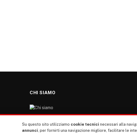
CHI SIAMO
“TUTTI europa ventitrenta” non nasce dal nulla. Il
Su questo sito utilizziamo
cookie tecnici
necessari alla naviga
nostro sito giornale è l’erede di “TUTTI”: giornale
annunci
, per fornirti una navigazione migliore, facilitare le int
giovanile europeista terzomondista indipendente degli