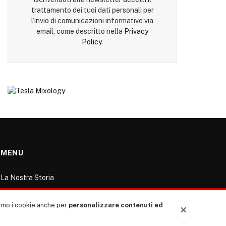
trattamento dei tuoi dati personali per
l’invio di comunicazioni informative via
email, come descritto nella
Privacy
Policy
.
MENU
La Nostra Storia
La governance del sito giornale TUTTI Europa
ventitrenta
ziamo i cookie anche per
personalizzare contenuti ed
×
Comitato promotore