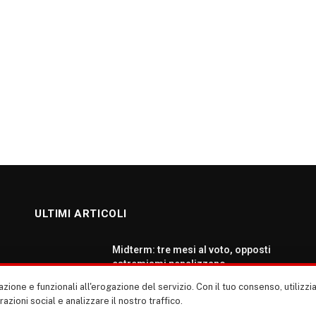
ULTIMI ARTICOLI
Midterm: tre mesi al voto, opposti
estremismi penalizzano
democratici e repubblicani
zione e funzionali all'erogazione del servizio. Con il tuo consenso, utiliz
AGOSTO 5, 2026
erazioni social e analizzare il nostro traffico.