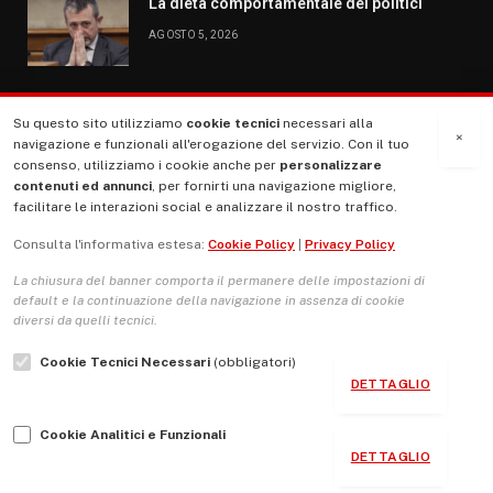
La dieta comportamentale dei politici
AGOSTO 5, 2026
Su questo sito utilizziamo
cookie tecnici
necessari alla
MENU
×
navigazione e funzionali all'erogazione del servizio. Con il tuo
consenso, utilizziamo i cookie anche per
personalizzare
contenuti ed annunci
, per fornirti una navigazione migliore,
La Nostra Storia
facilitare le interazioni social e analizzare il nostro traffico.
La governance del sito giornale TUTTI Europa ventitrenta
Consulta l'informativa estesa:
Cookie Policy
|
Privacy Policy
Comitato promotore
La chiusura del banner comporta il permanere delle impostazioni di
Le Copertine
default e la continuazione della navigazione in assenza di cookie
diversi da quelli tecnici.
L’Associazione
Cookie Tecnici Necessari
(obbligatori)
Indirizzo Socio Politico Culturale
DETTAGLIO
Cambio di passo
Cookie Analitici e Funzionali
Guida per le autrici e gli autori
DETTAGLIO
Contatti