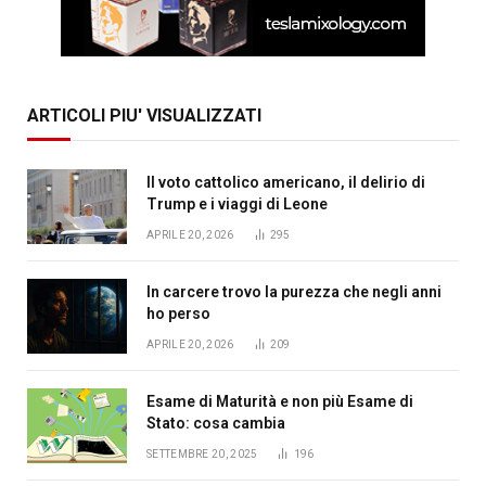
ARTICOLI PIU' VISUALIZZATI
Il voto cattolico americano, il delirio di
Trump e i viaggi di Leone
APRILE 20, 2026
295
In carcere trovo la purezza che negli anni
ho perso
APRILE 20, 2026
209
Esame di Maturità e non più Esame di
Stato: cosa cambia
SETTEMBRE 20, 2025
196