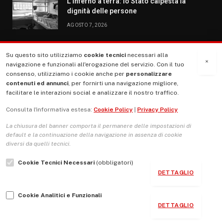
L’inferno a terra: lo Stato calpesta la
dignità delle persone
AGOSTO 7, 2026
Su questo sito utilizziamo
cookie tecnici
necessari alla
MENU
×
navigazione e funzionali all'erogazione del servizio. Con il tuo
consenso, utilizziamo i cookie anche per
personalizzare
contenuti ed annunci
, per fornirti una navigazione migliore,
La Nostra Storia
facilitare le interazioni social e analizzare il nostro traffico.
La governance del sito giornale TUTTI Europa ventitrenta
Consulta l'informativa estesa:
Cookie Policy
|
Privacy Policy
Comitato promotore
La chiusura del banner comporta il permanere delle impostazioni di
Le Copertine
default e la continuazione della navigazione in assenza di cookie
diversi da quelli tecnici.
L’Associazione
Cookie Tecnici Necessari
(obbligatori)
Indirizzo Socio Politico Culturale
DETTAGLIO
Cambio di passo
Cookie Analitici e Funzionali
Guida per le autrici e gli autori
DETTAGLIO
Contatti