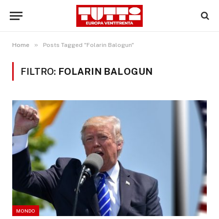
»
Home
Posts Tagged "Folarin Balogun"
FILTRO:
FOLARIN BALOGUN
MONDO