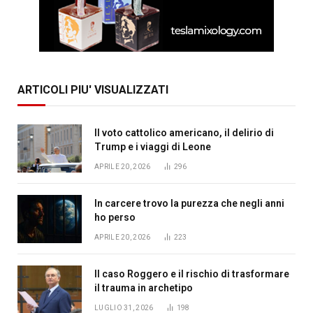
ARTICOLI PIU' VISUALIZZATI
Il voto cattolico americano, il delirio di
Trump e i viaggi di Leone
APRILE 20, 2026
296
In carcere trovo la purezza che negli anni
ho perso
APRILE 20, 2026
223
Il caso Roggero e il rischio di trasformare
il trauma in archetipo
LUGLIO 31, 2026
198