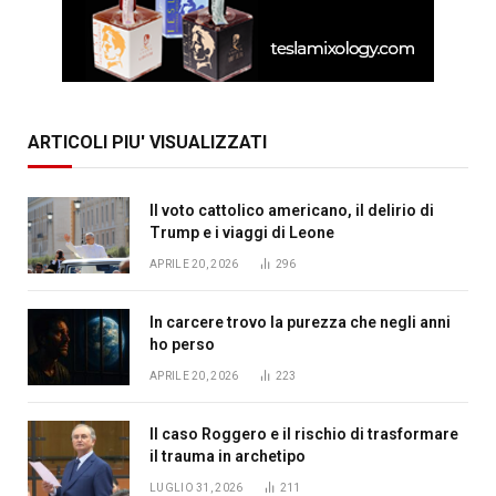
ARTICOLI PIU' VISUALIZZATI
Il voto cattolico americano, il delirio di
Trump e i viaggi di Leone
APRILE 20, 2026
296
In carcere trovo la purezza che negli anni
ho perso
APRILE 20, 2026
223
Il caso Roggero e il rischio di trasformare
il trauma in archetipo
LUGLIO 31, 2026
211