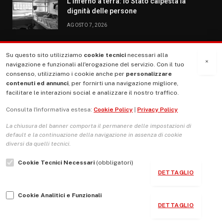
L’inferno a terra: lo Stato calpesta la
dignità delle persone
AGOSTO 7, 2026
Su questo sito utilizziamo
cookie tecnici
necessari alla
MENU
×
navigazione e funzionali all'erogazione del servizio. Con il tuo
consenso, utilizziamo i cookie anche per
personalizzare
contenuti ed annunci
, per fornirti una navigazione migliore,
La Nostra Storia
facilitare le interazioni social e analizzare il nostro traffico.
La governance del sito giornale TUTTI Europa ventitrenta
Consulta l'informativa estesa:
Cookie Policy
|
Privacy Policy
Comitato promotore
La chiusura del banner comporta il permanere delle impostazioni di
Le Copertine
default e la continuazione della navigazione in assenza di cookie
diversi da quelli tecnici.
L’Associazione
Cookie Tecnici Necessari
(obbligatori)
Indirizzo Socio Politico Culturale
DETTAGLIO
Cambio di passo
Cookie Analitici e Funzionali
Guida per le autrici e gli autori
DETTAGLIO
Contatti