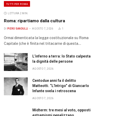
TUTTI PER ROMA
LETTURA 2 MIN.
Roma: ripartiamo dalla cultura
DI
PIERO SANDULLI
AGOSTO 7, 2026
1
Ormai dimenticata la legge costituzionale su Roma
Capitale (che è finita nel tritacarne di questa…
L’inferno a terra: lo Stato calpesta
la dignità delle persone
AGOSTO 7, 2026
Centodue anni fa il delitto
Matteotti. “L’Intrigo” di Giancarlo
Infante svela i retroscena
AGOSTO 7, 2026
Midterm: tre mesi al voto, opposti
estremismi penalizzano