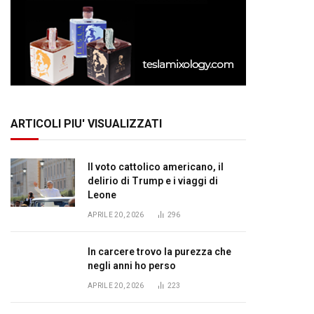
ARTICOLI PIU' VISUALIZZATI
Il voto cattolico americano, il
delirio di Trump e i viaggi di
Leone
APRILE 20, 2026
296
In carcere trovo la purezza che
negli anni ho perso
APRILE 20, 2026
223