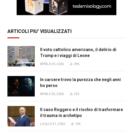
ARTICOLI PIU' VISUALIZZATI
Il voto cattolico americano, il delirio di
Trump e i viaggi di Leone
APRILE 20, 2026
296
In carcere trovo la purezza che negli anni
ho perso
APRILE 20, 2026
223
Il caso Roggero e il rischio di trasformare
il trauma in archetipo
LUGLIO 31, 2026
196