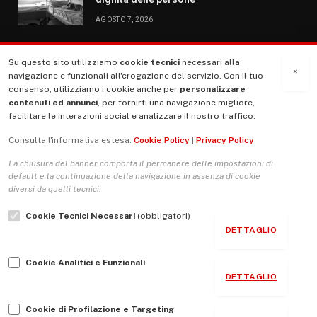
AGOSTO 7, 2026
Su questo sito utilizziamo
cookie tecnici
necessari alla
MENU
×
navigazione e funzionali all'erogazione del servizio. Con il tuo
consenso, utilizziamo i cookie anche per
personalizzare
contenuti ed annunci
, per fornirti una navigazione migliore,
La Nostra Storia
facilitare le interazioni social e analizzare il nostro traffico.
La governance del sito giornale TUTTI Europa ventitrenta
Consulta l'informativa estesa:
Cookie Policy
|
Privacy Policy
Comitato promotore
La chiusura del banner comporta il permanere delle impostazioni di
Le Copertine
default e la continuazione della navigazione in assenza di cookie
diversi da quelli tecnici.
L’Associazione
Cookie Tecnici Necessari
(obbligatori)
Indirizzo Socio Politico Culturale
DETTAGLIO
Cambio di passo
Cookie Analitici e Funzionali
Guida per le autrici e gli autori
DETTAGLIO
Contatti
Cookie di Profilazione e Targeting