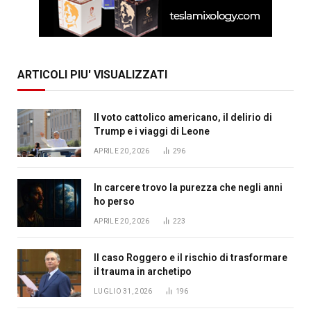
ARTICOLI PIU' VISUALIZZATI
Il voto cattolico americano, il delirio di
Trump e i viaggi di Leone
APRILE 20, 2026
296
In carcere trovo la purezza che negli anni
ho perso
APRILE 20, 2026
223
Il caso Roggero e il rischio di trasformare
il trauma in archetipo
LUGLIO 31, 2026
196