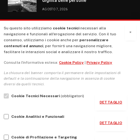
dignità delle persone
AGOSTO 7, 2026
Su questo sito utilizziamo
cookie tecnici
necessari alla
MENU
×
navigazione e funzionali all'erogazione del servizio. Con il tuo
consenso, utilizziamo i cookie anche per
personalizzare
contenuti ed annunci
, per fornirti una navigazione migliore,
La Nostra Storia
facilitare le interazioni social e analizzare il nostro traffico.
La governance del sito giornale TUTTI Europa ventitrenta
Consulta l'informativa estesa:
Cookie Policy
|
Privacy Policy
Comitato promotore
La chiusura del banner comporta il permanere delle impostazioni di
Le Copertine
default e la continuazione della navigazione in assenza di cookie
diversi da quelli tecnici.
L’Associazione
Cookie Tecnici Necessari
(obbligatori)
Indirizzo Socio Politico Culturale
DETTAGLIO
Cambio di passo
Cookie Analitici e Funzionali
Guida per le autrici e gli autori
DETTAGLIO
Contatti
Cookie di Profilazione e Targeting