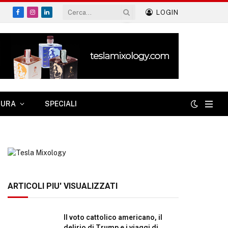
LOGIN
Facebook
Instagram
LinkedIn
TURA
SPECIALI
ARTICOLI PIU' VISUALIZZATI
Il voto cattolico americano, il
delirio di Trump e i viaggi di