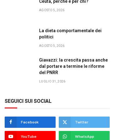
Ceuta, perché e per chi?
AGOSTO 5, 2026
La dieta comportamentale dei
politici
AGOSTO 5, 2026
Giavazzi: la crescita passa anche
dal portare a termine le riforme
del PNRR
LUGLIO 31, 2026
SEGUICI SUI SOCIAL
Facebook
Twitter
YouTube
WhatsApp