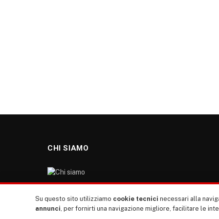
CHI SIAMO
“TUTTI europa ventitrenta” non nasce dal nulla. Il
Su questo sito utilizziamo
cookie tecnici
necessari alla naviga
nostro sito giornale è l’erede di “TUTTI”: giornale
annunci
, per fornirti una navigazione migliore, facilitare le int
giovanile europeista terzomondista indipendente degli