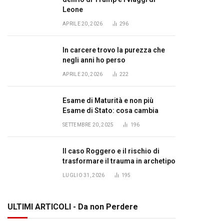
Leone
APRILE 20, 2026
296
In carcere trovo la purezza che
negli anni ho perso
APRILE 20, 2026
222
Esame di Maturità e non più
Esame di Stato: cosa cambia
SETTEMBRE 20, 2025
196
Il caso Roggero e il rischio di
trasformare il trauma in archetipo
LUGLIO 31, 2026
195
ULTIMI ARTICOLI - Da non Perdere