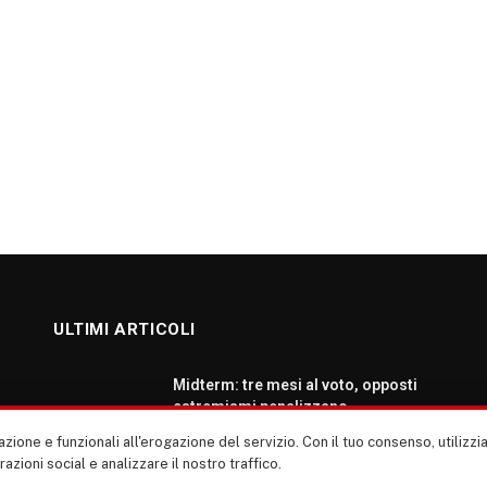
ULTIMI ARTICOLI
Midterm: tre mesi al voto, opposti
estremismi penalizzano
democratici e repubblicani
zione e funzionali all'erogazione del servizio. Con il tuo consenso, utiliz
AGOSTO 5, 2026
erazioni social e analizzare il nostro traffico.