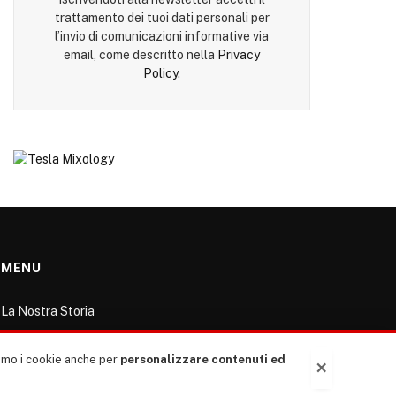
trattamento dei tuoi dati personali per
l’invio di comunicazioni informative via
email, come descritto nella
Privacy
Policy
.
MENU
La Nostra Storia
La governance del sito giornale TUTTI Europa
ventitrenta
ziamo i cookie anche per
personalizzare contenuti ed
×
Comitato promotore