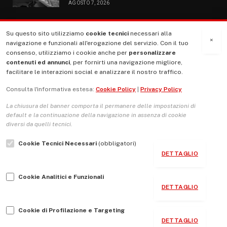
AGOSTO 7, 2026
Su questo sito utilizziamo
cookie tecnici
necessari alla
MENU
×
navigazione e funzionali all'erogazione del servizio. Con il tuo
consenso, utilizziamo i cookie anche per
personalizzare
contenuti ed annunci
, per fornirti una navigazione migliore,
La Nostra Storia
facilitare le interazioni social e analizzare il nostro traffico.
La governance del sito giornale TUTTI Europa ventitrenta
Consulta l'informativa estesa:
Cookie Policy
|
Privacy Policy
Comitato promotore
La chiusura del banner comporta il permanere delle impostazioni di
Le Copertine
default e la continuazione della navigazione in assenza di cookie
diversi da quelli tecnici.
L’Associazione
Cookie Tecnici Necessari
(obbligatori)
Indirizzo Socio Politico Culturale
DETTAGLIO
Cambio di passo
Cookie Analitici e Funzionali
Guida per le autrici e gli autori
DETTAGLIO
Contatti
Cookie di Profilazione e Targeting
DETTAGLIO