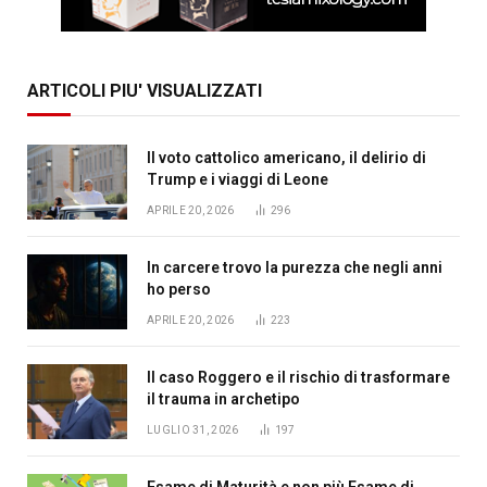
ARTICOLI PIU' VISUALIZZATI
Il voto cattolico americano, il delirio di
Trump e i viaggi di Leone
APRILE 20, 2026
296
In carcere trovo la purezza che negli anni
ho perso
APRILE 20, 2026
223
Il caso Roggero e il rischio di trasformare
il trauma in archetipo
LUGLIO 31, 2026
197
Esame di Maturità e non più Esame di