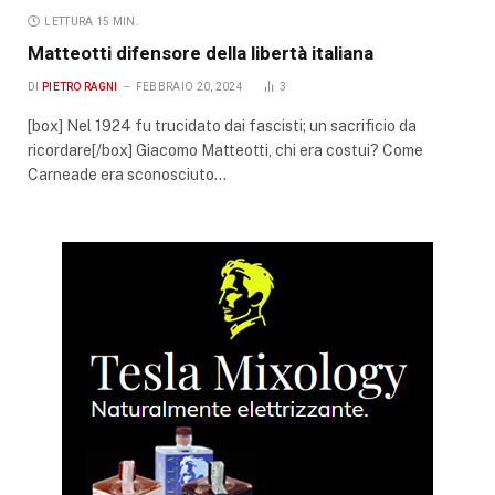
LETTURA 15 MIN.
Matteotti difensore della libertà italiana
DI
PIETRO RAGNI
FEBBRAIO 20, 2024
3
[box] Nel 1924 fu trucidato dai fascisti; un sacrificio da
ricordare[/box] Giacomo Matteotti, chi era costui? Come
Carneade era sconosciuto…