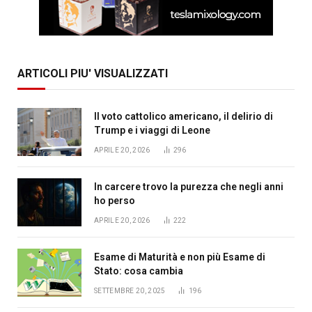
ARTICOLI PIU' VISUALIZZATI
Il voto cattolico americano, il delirio di
Trump e i viaggi di Leone
APRILE 20, 2026
296
In carcere trovo la purezza che negli anni
ho perso
APRILE 20, 2026
222
Esame di Maturità e non più Esame di
Stato: cosa cambia
SETTEMBRE 20, 2025
196