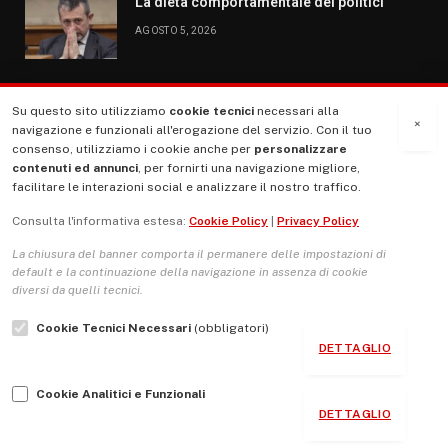
La dieta comportamentale dei politici
AGOSTO 5, 2026
Su questo sito utilizziamo
cookie tecnici
necessari alla
MENU
×
navigazione e funzionali all'erogazione del servizio. Con il tuo
consenso, utilizziamo i cookie anche per
personalizzare
contenuti ed annunci
, per fornirti una navigazione migliore,
La Nostra Storia
facilitare le interazioni social e analizzare il nostro traffico.
La governance del sito giornale TUTTI Europa ventitrenta
Consulta l'informativa estesa:
Cookie Policy
|
Privacy Policy
Comitato promotore
La chiusura del banner comporta il permanere delle impostazioni di
Le Copertine
default e la continuazione della navigazione in assenza di cookie
diversi da quelli tecnici.
L’Associazione
Cookie Tecnici Necessari
(obbligatori)
Indirizzo Socio Politico Culturale
DETTAGLIO
Cambio di passo
Cookie Analitici e Funzionali
Guida per le autrici e gli autori
DETTAGLIO
Contatti