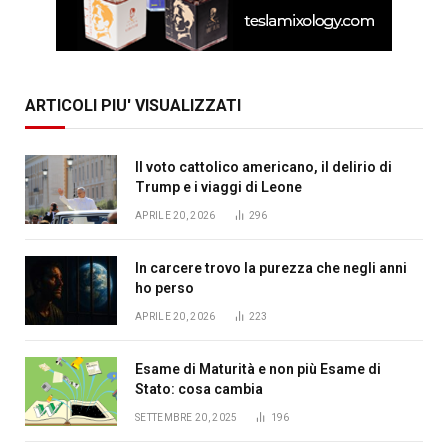
ARTICOLI PIU' VISUALIZZATI
Il voto cattolico americano, il delirio di
Trump e i viaggi di Leone
APRILE 20, 2026
296
In carcere trovo la purezza che negli anni
ho perso
APRILE 20, 2026
223
Esame di Maturità e non più Esame di
Stato: cosa cambia
SETTEMBRE 20, 2025
196