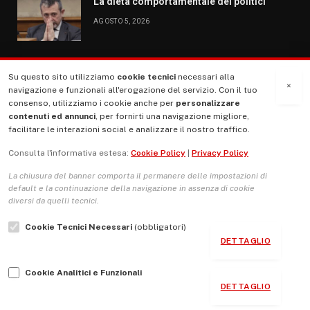
La dieta comportamentale dei politici
AGOSTO 5, 2026
Su questo sito utilizziamo
cookie tecnici
necessari alla
MENU
×
navigazione e funzionali all'erogazione del servizio. Con il tuo
consenso, utilizziamo i cookie anche per
personalizzare
contenuti ed annunci
, per fornirti una navigazione migliore,
La Nostra Storia
facilitare le interazioni social e analizzare il nostro traffico.
La governance del sito giornale TUTTI Europa ventitrenta
Consulta l'informativa estesa:
Cookie Policy
|
Privacy Policy
Comitato promotore
La chiusura del banner comporta il permanere delle impostazioni di
Le Copertine
default e la continuazione della navigazione in assenza di cookie
diversi da quelli tecnici.
L’Associazione
Cookie Tecnici Necessari
(obbligatori)
Indirizzo Socio Politico Culturale
DETTAGLIO
Cambio di passo
Cookie Analitici e Funzionali
Guida per le autrici e gli autori
DETTAGLIO
Contatti