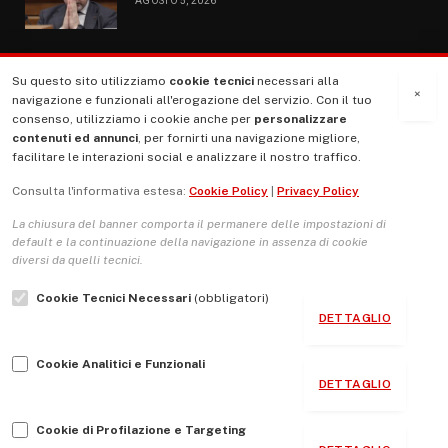
AGOSTO 5, 2026
Su questo sito utilizziamo
cookie tecnici
necessari alla
MENU
×
navigazione e funzionali all'erogazione del servizio. Con il tuo
consenso, utilizziamo i cookie anche per
personalizzare
contenuti ed annunci
, per fornirti una navigazione migliore,
La Nostra Storia
facilitare le interazioni social e analizzare il nostro traffico.
La governance del sito giornale TUTTI Europa ventitrenta
Consulta l'informativa estesa:
Cookie Policy
|
Privacy Policy
Comitato promotore
La chiusura del banner comporta il permanere delle impostazioni di
Le Copertine
default e la continuazione della navigazione in assenza di cookie
diversi da quelli tecnici.
L’Associazione
Cookie Tecnici Necessari
(obbligatori)
Indirizzo Socio Politico Culturale
DETTAGLIO
Cambio di passo
Cookie Analitici e Funzionali
Guida per le autrici e gli autori
DETTAGLIO
Contatti
Cookie di Profilazione e Targeting