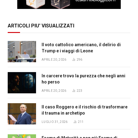
ARTICOLI PIU' VISUALIZZATI
Il voto cattolico americano, il delirio di
Trump e i viaggi di Leone
APRILE 20, 2026
296
In carcere trovo la purezza che negli anni
ho perso
APRILE 20, 2026
223
Il caso Roggero e il rischio di trasformare
il trauma in archetipo
LUGLIO 31, 2026
211
Esame di Maturità e non più Esame di