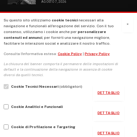
AGOSTO 7, 2026
Su questo sito utilizziamo
cookie tecnici
necessari alla
MENU
×
navigazione e funzionali all'erogazione del servizio. Con il tuo
consenso, utilizziamo i cookie anche per
personalizzare
contenuti ed annunci
, per fornirti una navigazione migliore,
La Nostra Storia
facilitare le interazioni social e analizzare il nostro traffico.
La governance del sito giornale TUTTI Europa ventitrenta
Consulta l'informativa estesa:
Cookie Policy
|
Privacy Policy
Comitato promotore
La chiusura del banner comporta il permanere delle impostazioni di
Le Copertine
default e la continuazione della navigazione in assenza di cookie
diversi da quelli tecnici.
L’Associazione
Cookie Tecnici Necessari
(obbligatori)
Indirizzo Socio Politico Culturale
DETTAGLIO
Cambio di passo
Cookie Analitici e Funzionali
Guida per le autrici e gli autori
DETTAGLIO
Contatti
Cookie di Profilazione e Targeting
DETTAGLIO