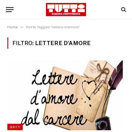
»
Home
Posts Tagged "lettere d’amore"
FILTRO:
LETTERE D’AMORE
DIRITTI