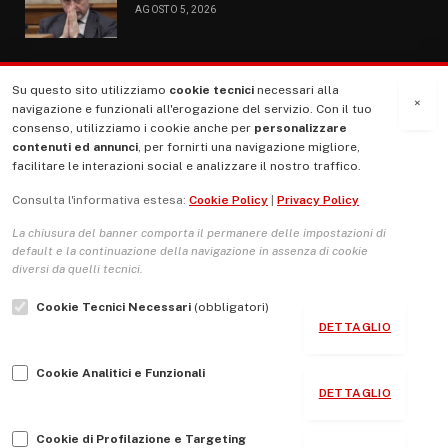
AGOSTO 5, 2026
Su questo sito utilizziamo
cookie tecnici
necessari alla
MENU
×
navigazione e funzionali all'erogazione del servizio. Con il tuo
consenso, utilizziamo i cookie anche per
personalizzare
contenuti ed annunci
, per fornirti una navigazione migliore,
La Nostra Storia
facilitare le interazioni social e analizzare il nostro traffico.
La governance del sito giornale TUTTI Europa ventitrenta
Consulta l'informativa estesa:
Cookie Policy
|
Privacy Policy
Comitato promotore
La chiusura del banner comporta il permanere delle impostazioni di
Le Copertine
default e la continuazione della navigazione in assenza di cookie
diversi da quelli tecnici.
L’Associazione
Cookie Tecnici Necessari
(obbligatori)
Indirizzo Socio Politico Culturale
DETTAGLIO
Cambio di passo
Cookie Analitici e Funzionali
Guida per le autrici e gli autori
DETTAGLIO
Contatti
Cookie di Profilazione e Targeting