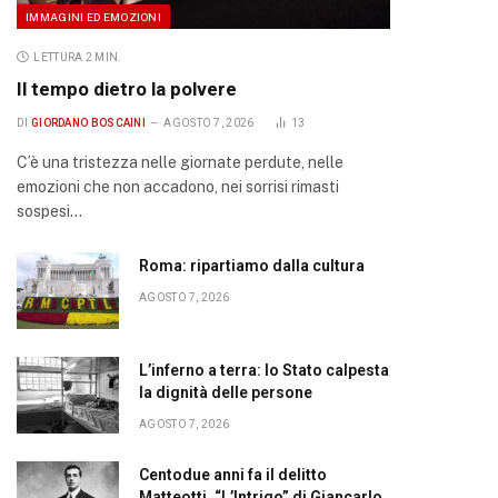
IMMAGINI ED EMOZIONI
LETTURA 2 MIN.
Il tempo dietro la polvere
DI
GIORDANO BOSCAINI
AGOSTO 7, 2026
13
C’è una tristezza nelle giornate perdute, nelle
emozioni che non accadono, nei sorrisi rimasti
sospesi…
Roma: ripartiamo dalla cultura
AGOSTO 7, 2026
L’inferno a terra: lo Stato calpesta
la dignità delle persone
AGOSTO 7, 2026
Centodue anni fa il delitto
Matteotti. “L’Intrigo” di Giancarlo