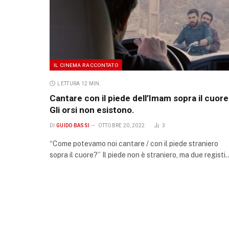
IL CINEMA RACCONTATO
LETTURA 12 MIN.
Cantare con il piede dell’Imam sopra il cuore
Gli orsi non esistono.
DI
GUIDO BASSI
OTTOBRE 20, 2022
3
“Come potevamo noi cantare / con il piede straniero
sopra il cuore?” Il piede non è straniero, ma due registi