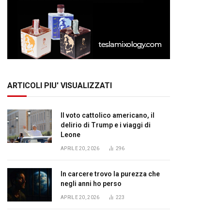
ARTICOLI PIU' VISUALIZZATI
Il voto cattolico americano, il
delirio di Trump e i viaggi di
Leone
APRILE 20, 2026
296
In carcere trovo la purezza che
negli anni ho perso
APRILE 20, 2026
223