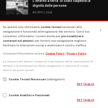
L’inferno a terra: lo Stato calpesta la
dignità delle persone
AGOSTO 7, 2026
Su questo sito utilizziamo
cookie tecnici
necessari alla
MENU
×
navigazione e funzionali all'erogazione del servizio. Con il tuo
consenso, utilizziamo i cookie anche per
personalizzare
contenuti ed annunci
, per fornirti una navigazione migliore,
La Nostra Storia
facilitare le interazioni social e analizzare il nostro traffico.
La governance del sito giornale TUTTI Europa ventitrenta
Consulta l'informativa estesa:
Cookie Policy
|
Privacy Policy
Comitato promotore
La chiusura del banner comporta il permanere delle impostazioni di
Le Copertine
default e la continuazione della navigazione in assenza di cookie
diversi da quelli tecnici.
L’Associazione
Cookie Tecnici Necessari
(obbligatori)
Indirizzo Socio Politico Culturale
DETTAGLIO
Cambio di passo
Cookie Analitici e Funzionali
Guida per le autrici e gli autori
DETTAGLIO
Contatti