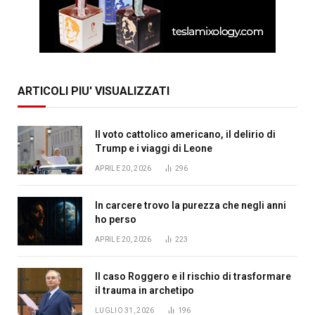
ARTICOLI PIU' VISUALIZZATI
Il voto cattolico americano, il delirio di
Trump e i viaggi di Leone
APRILE 20, 2026
296
In carcere trovo la purezza che negli anni
ho perso
APRILE 20, 2026
223
Il caso Roggero e il rischio di trasformare
il trauma in archetipo
LUGLIO 31, 2026
196